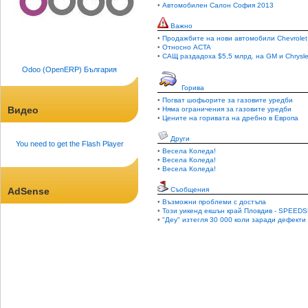
•
Автомобилен Салон София 2013
Важно
•
Продажбите на нови автомобили Chevrolet
•
Относно ACTA
•
САЩ раздадоха $5,5 млрд. на GM и Chrysle
Odoo (OpenERP) България
Горива
•
Погват шофьорите за газовите уредби
Видео
•
Няма ограничения за газовите уредби
•
Цените на горивата на дребно в Европа
Други
You need to get the Flash Player
•
Весела Коледа!
•
Весела Коледа!
•
Весела Коледа!
AdSense
Съобщения
•
Възможни проблеми с достъпа
•
Този уикенд екшън край Пловдив - SPEEDS
•
"Деу" изтегля 30 000 коли заради дефекти