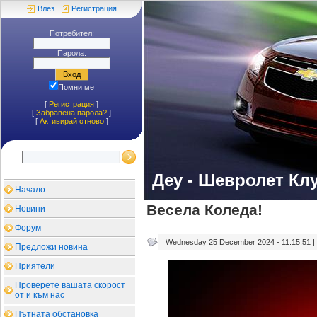
Влез
Регистрация
Потребител:
Парола:
Помни ме
[
Регистрация
]
[
Забравена парола?
]
[
Aктивирай отново
]
Деу - Шевролет Кл
Начало
Весела Коледа!
Новини
Форум
Wednesday 25 December 2024 - 11:15:51 |
Предложи новина
Приятели
Проверете вашата скорост
от и към нас
Пътната обстановка