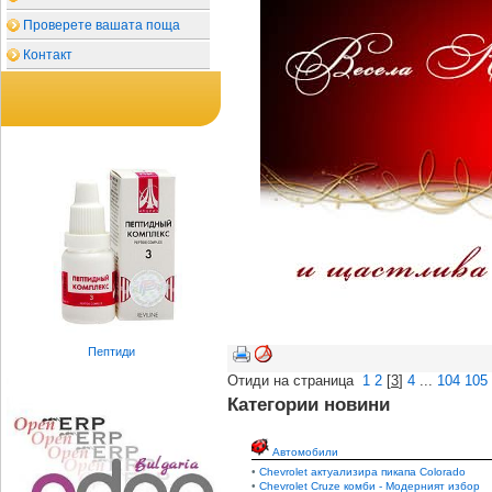
Проверете вашата поща
Контакт
Пептиди
Отиди на страница
1
2
[
3
]
4
...
104
105
Категории новини
Автомобили
•
Chevrolet актуализира пикапа Colorado
•
Chevrolet Cruze комби - Модерният избор