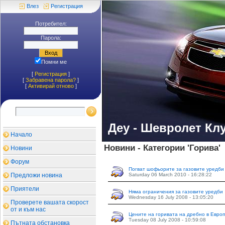
Влез
Регистрация
Потребител:
Парола:
Помни ме
[
Регистрация
]
[
Забравена парола?
]
[
Aктивирай отново
]
Деу - Шевролет Кл
Начало
Новини - Категории 'Горива'
Новини
Форум
Погват шофьорите за газовите уредби
Предложи новина
Saturday 06 March 2010 - 16:28:22
Приятели
Няма ограничения за газовите уредби
Wednesday 16 July 2008 - 13:05:20
Проверете вашата скорост
от и към нас
Цените на горивата на дребно в Евро
Tuesday 08 July 2008 - 10:59:08
Пътната обстановка