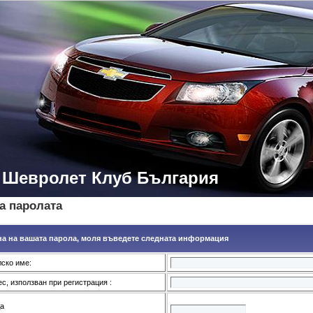
- Шевролет Клуб България
а паролата
на на вашата парола, моля въведете следната информация
ско име:
с, използван при регистрация :
да