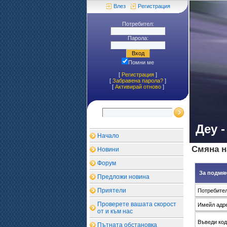
Влез
Регистрация
Потребител:
Парола:
Помни ме
[
Регистрация
]
[
Забравена парола?
]
[
Aктивирай отново
]
Деу 
Начало
Смяна н
Новини
Форум
За подмя
Предложи новина
Приятели
Потребител
Проверете вашата скорост
Имейл адре
от и към нас
Въведи ко
Пътната обстановка