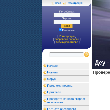
Влез
Регистрация
Потребител:
Парола:
Помни ме
[
Регистрация
]
[
Забравена парола?
]
[
Aктивирай отново
]
Деу 
Начало
Провере
Новини
Форум
Предложи новина
Приятели
Проверете вашата скорост
от и към нас
Пътната обстановка