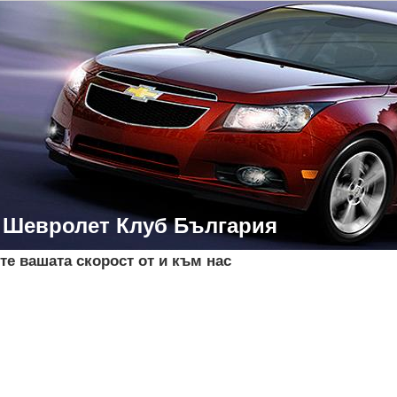
- Шевролет Клуб България
те вашата скорост от и към нас