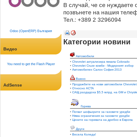
В случай, че се нуждаете
позвънете на нашия телеф
Teл.: +389 2 3296094
Odoo (OpenERP) България
Категории новини
Видео
Автомобили
•
Chevrolet актуализира пикапа Colorado
You need to get the Flash Player
•
Chevrolet Cruze комби - Модерният избор
•
Автомобилен Салон София 2013
Важно
AdSense
•
Продажбите на нови автомобили Chevrolet
•
Относно ACTA
•
САЩ раздадоха $5,5 млрд. на GM и Chrysle
Горива
•
Погват шофьорите за газовите уредби
•
Няма ограничения за газовите уредби
•
Цените на горивата на дребно в Европа
Други
•
Весела Коледа!