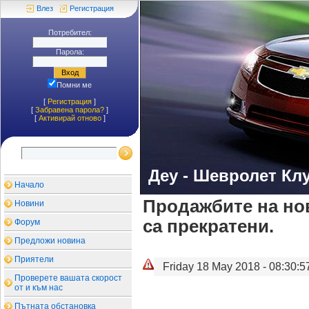
Влез
Регистрация
Потребител:
Парола:
Помни ме
[
Регистрация
]
[
Забравена парола?
]
[
Aктивирай отново
]
Деу - Шевролет Кл
Начало
Продажбите на но
Новини
са прекратени.
Форум
Предложи новина
Приятели
Friday 18 May 2018 - 08:30:5
Проверете вашата скорост
от и към нас
Пътната обстановка