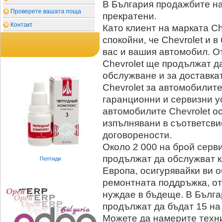
В България продажбите на
Проверете вашата поща
прекратени.
Контакт
Като клиент на марката Ch
спокойни, че Chevrolet и 
вас и вашия автомобил. О
Chevrolet ще продължат да
обслужване и за доставка
Chevrolet за автомобилите 
гаранционни и сервизни у
автомобилите Chevrolet о
изпълнявани в съответсви
договорености.
Около 2 000 на брой серв
продължат да обслужват к
Пептиди
Европа, осигурявайки ви 
ремонтната поддръжка, от
нуждае в бъдеще. В Бълг
продължат да бъдат 15 на
Можете да намерите техни