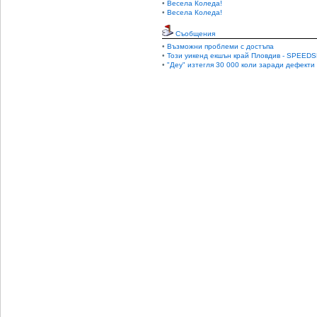
•
Весела Коледа!
•
Весела Коледа!
Съобщения
•
Възможни проблеми с достъпа
•
Този уикенд екшън край Пловдив - SPEEDS
•
"Деу" изтегля 30 000 коли заради дефекти