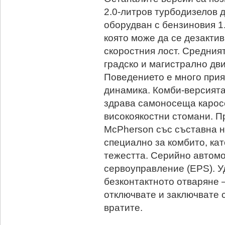
2.0-литров турбодизелов 
оборудван с бензиновия 1.6
която може да се дезактив
скоростния лост. Средният
градско и магистрално дви
Поведението е много прия
динамика. Комби-версията
здрава самоносеща карос
високоякостни стомани. П
McPherson със съставна 
специално за комбито, кат
тежестта. Серийно автомо
сервоуправление (EPS). У
безконтактното отваряне –
отключвате и заключвате 
вратите.