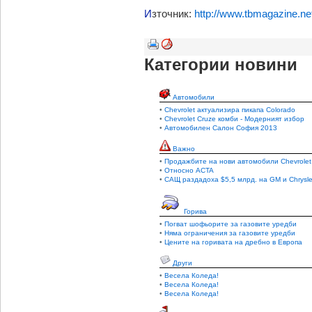
И
зточник:
http://www.tbmagazine.net
Категории новини
Автомобили
•
Chevrolet актуализира пикапа Colorado
•
Chevrolet Cruze комби - Модерният избор
•
Автомобилен Салон София 2013
Важно
•
Продажбите на нови автомобили Chevrolet
•
Относно ACTA
•
САЩ раздадоха $5,5 млрд. на GM и Chrysle
Горива
•
Погват шофьорите за газовите уредби
•
Няма ограничения за газовите уредби
•
Цените на горивата на дребно в Европа
Други
•
Весела Коледа!
•
Весела Коледа!
•
Весела Коледа!