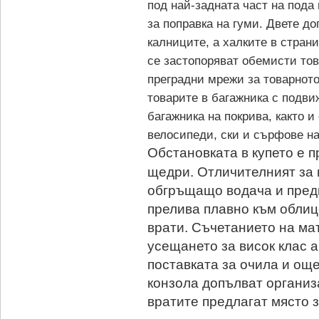
под най-задната част на пода
за поправка на гуми. Двете д
калниците, а халките в стран
се застопоряват обемисти тов
преградни мрежи за товарното
товарите в багажника с подви
багажника на покрива, както и
велосипеди, ски и сърфове на
Обстановката в купето е п
щедри. Отличителният за м
обгръщащо водача и пред
прелива плавно към облиц
врати. Съчетанието на мат
усещането за висок клас 
поставката за очила и ощ
конзола допълват организ
вратите предлагат място з