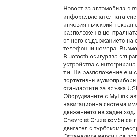
Новост за автомобила е в
инфоразвлекателната сист
инчовия тъчскрийн екран 
разположен в централната
от него съдържанието на 
телефонни номера. Възмо
Bluetooth осигурява свър
устройства с интегрирана 
т.н. На разположение е и 
портативни аудиоприбори 
стандартите за връзка USB
Оборудваните с MyLink ав
навигационна система има
движението на заден ход.
Chevrolet Cruze комби се 
двигател с турбокомпресор
Останалите версии са позн