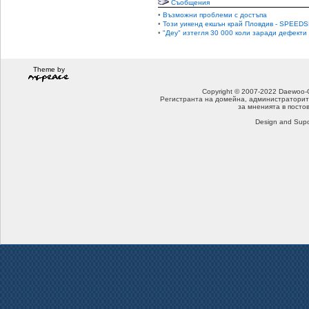
Съобщения
•
Възможни проблеми с достъпа
•
Този уикенд екшън край Пловдив - SPEEDS
•
"Деу" изтегля 30 000 коли заради дефекти
Theme by
Copyright © 2007-2022 Daewoo-Che
Регистранта на домейна, администраторит
за мненията в посто
Design and Supo