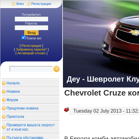
Влез
Регистрация
Потребител:
Парола:
Помни ме
[
Регистрация
]
[
Забравена парола?
]
[
Aктивирай отново
]
Деу - Шевролет Кл
Начало
Chevrolet Cruze к
Новини
Форум
Предложи новина
Tuesday 02 July 2013 - 11:32:
Приятели
Проверете вашата скорост
от и към нас
В Европа комби автомобил
Пътната обстановка