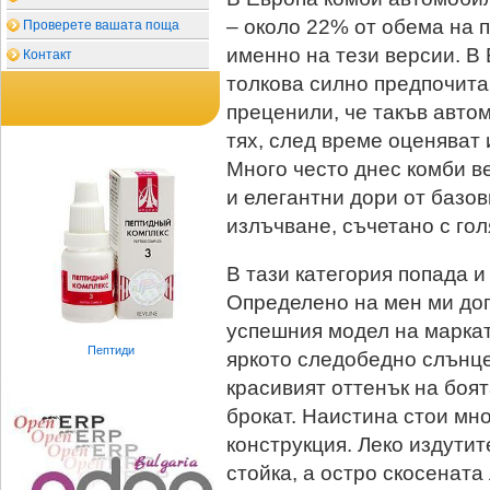
– около 22% от обема на 
Проверете вашата поща
именно на тези версии. В
Контакт
толкова силно предпочитан
преценили, че такъв авто
тях, след време оценяват 
Много често днес комби в
и елегантни дори от базов
излъчване, съчетано с гол
В тази категория попада и
Определено на мен ми доп
успешния модел на маркат
Пептиди
яркото следобедно слънце
красивият оттенък на боя
брокат. Наистина стои мн
конструкция. Леко издути
стойка, а остро скосената