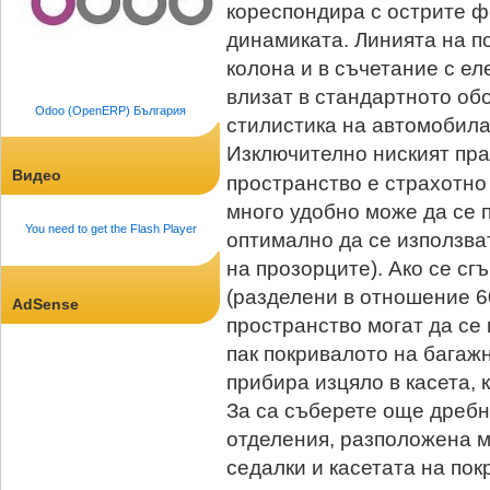
кореспондира с острите 
динамиката. Линията на п
колона и в съчетание с ел
влизат в стандартното об
Odoo (OpenERP) България
стилистика на автомобила
Изключително ниският пра
Видео
пространство е страхотно
много удобно може да се п
You need to get the Flash Player
оптимално да се използва
на прозорците). Ако се сг
(разделени в отношение 60
AdSense
пространство могат да се 
пак покривалото на багажн
прибира изцяло в касета,
За са съберете още дребн
отделения, разположена м
седалки и касетата на по