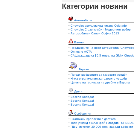
Категории новини
Автомобили
•
Chevrolet актуализира пикапа Colorado
•
Chevrolet Cruze комби - Модерният избор
•
Автомобилен Салон София 2013
Важно
•
Продажбите на нови автомобили Chevrolet
•
Относно ACTA
•
САЩ раздадоха $5,5 млрд. на GM и Chrysle
Горива
•
Погват шофьорите за газовите уредби
•
Няма ограничения за газовите уредби
•
Цените на горивата на дребно в Европа
Други
•
Весела Коледа!
•
Весела Коледа!
•
Весела Коледа!
Съобщения
•
Възможни проблеми с достъпа
•
Този уикенд екшън край Пловдив - SPEEDS
•
"Деу" изтегля 30 000 коли заради дефекти