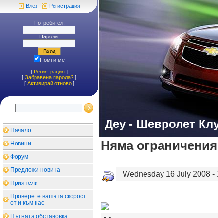
Влез
Регистрация
Потребител:
Парола:
Помни ме
[
Регистрация
]
[
Забравена парола?
]
[
Aктивирай отново
]
Деу - Шевролет Кл
Начало
Няма ограничения 
Новини
Форум
Предложи новина
Wednesday 16 July 2008 - 
Приятели
Проверете вашата скорост
от и към нас
Пътната обстановка