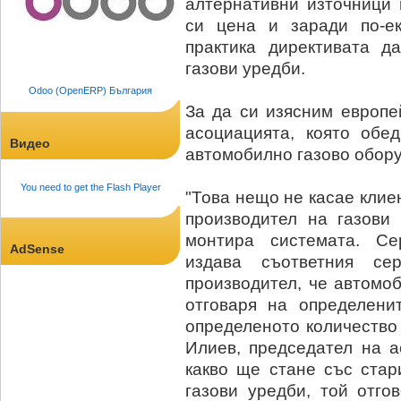
алтернативни източници 
си цена и заради по-ек
практика директивата д
газови уредби.
Odoo (OpenERP) България
За да си изясним европе
асоциацията, която обе
Видео
автомобилно газово обору
You need to get the Flash Player
"Това нещо не касае клие
производител на газови 
монтира системата. Се
AdSense
издава съответния се
производител, че автомо
отговаря на определени
определеното количество 
Илиев, председател на а
какво ще стане със стар
газови уредби, той отго