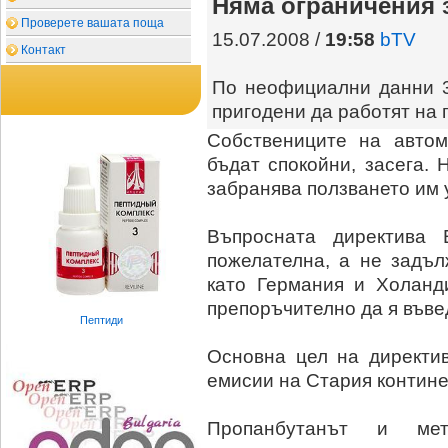
Няма ограничения 
Проверете вашата поща
15.07.2008 /
19:58
bTV
Контакт
По неофициални данни 3
пригодени да работят на 
Собствениците на автом
бъдат спокойни, засега. 
забранява ползването им у
Въпросната директива 
пожелателна, а не задъл
като Германия и Холанди
препоръчително да я въвед
Пептиди
Основна цел на директи
емисии на Стария контине
Пропанбутанът и ме