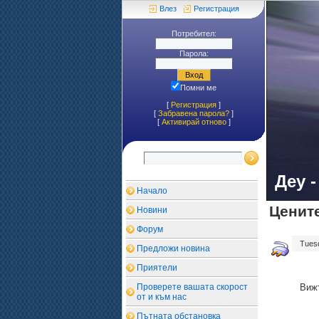
Влез
Регистрация
Потребител:
Парола:
Помни ме
[
Регистрация
]
[
Забравена парола?
]
[
Aктивирай отново
]
Деу 
Начало
Цените
Новини
Форум
Tuesda
Предложи новина
Приятели
Проверете вашата скорост
Вижт
от и към нас
Пътната обстановка