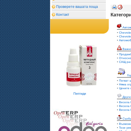
Проверете вашата поща
Категор
Контакт
Авто
•
Chevrole
•
Chevrole
•
Автомоб
Важн
•
Продажб
•
Относно
•
САЩ раз
Го
•
Погват 
•
Няма ог
•
Цените 
Пептиди
Други
•
Весела 
•
Весела 
•
Весела 
Съоб
•
Възможн
•
Този уи