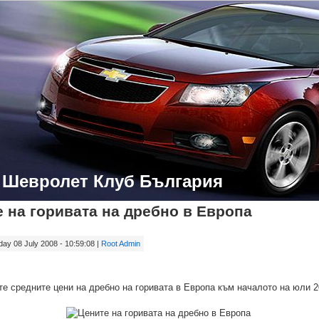
- Шевролет Клуб България
 на горивата на дребно в Европа
y 08 July 2008 - 10:59:08 |
Root Admin
е средните цени на дребно на горивата в Европа към началото на юли 2