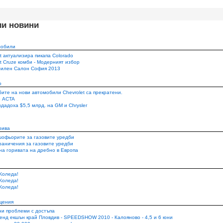
ии новини
мобили
t актуализира пикапа Colorado
t Cruze комби - Модерният избор
илен Салон София 2013
о
ите на нови автомобили Chevrolet са прекратени.
 ACTA
дадоха $5,5 млрд. на GM и Chrysler
рива
шофьорите за газовите уредби
раничения за газовите уредби
на горивата на дребно в Европа
Коледа!
Коледа!
Коледа!
щения
и проблеми с достъпа
кенд екшън край Пловдив - SPEEDSHOW 2010 - Калояново - 4,5 и 6 юни