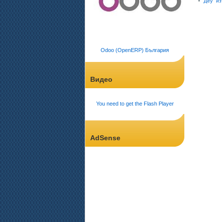
•
"Деу" и
Odoo (OpenERP) България
Видео
You need to get the Flash Player
AdSense