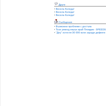
Други
•
Весела Коледа!
•
Весела Коледа!
•
Весела Коледа!
Съобщения
•
Възможни проблеми с достъпа
•
Този уикенд екшън край Пловдив - SPEEDS
•
"Деу" изтегля 30 000 коли заради дефекти