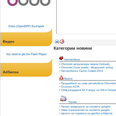
Odoo (OpenERP) България
Видео
Категории новини
You need to get the Flash Player
Автомобили
•
Chevrolet актуализира пикапа Colorado
•
Chevrolet Cruze комби - Модерният избор
•
Автомобилен Салон София 2013
AdSense
Важно
•
Продажбите на нови автомобили Chevrolet
•
Относно ACTA
•
САЩ раздадоха $5,5 млрд. на GM и Chrysle
Горива
•
Погват шофьорите за газовите уредби
•
Няма ограничения за газовите уредби
•
Цените на горивата на дребно в Европа