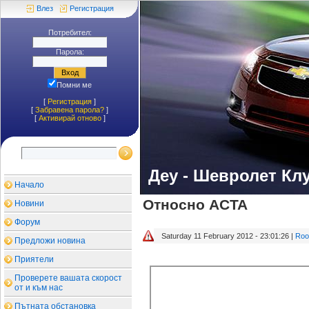
Влез
Регистрация
Потребител:
Парола:
Помни ме
[
Регистрация
]
[
Забравена парола?
]
[
Aктивирай отново
]
Деу - Шевролет Кл
Начало
Относно ACTA
Новини
Форум
Saturday 11 February 2012 - 23:01:26 |
Roo
Предложи новина
Приятели
Проверете вашата скорост
от и към нас
Пътната обстановка