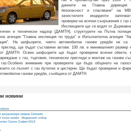
данните на Главна дирекция 
безопасност и спасяване" на МВ
зачестилите инциденти започв
проверки на всички съоръжения с газ 
Инспекциите ще се водят от Държавна
огичен и технически надзор (ДАМТН), структурите на Пътна полиц
на агенция "Главна инспекция по труда" и Изпълнителна агенция "А
ация". На шофьорите, чиито автомобилни газови уредби не са 
 преглед, ще бъдат съставяни актове. 100 лв. е минималният размер н
от ДАМТН. Освен шофьорите ще бъдат проверени всички обекти, в
ареждане с газ, търговия, технически прегледи и монтаж на газови съ
 газ.Особено внимание при проверките ще бъде обърнато на газос
 които се пълнят с газ бутилки и цистерни. Ще бъдат проверени и фирм
втомобилни газови уредби, съобщиха от ДАМТН.
ии новини
мобили
t актуализира пикапа Colorado
t Cruze комби - Модерният избор
илен Салон София 2013
о