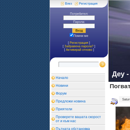
Влез
Регистрация
Потребител:
Парола:
Помни ме
[
Регистрация
]
[
Забравена парола?
]
[
Aктивирай отново
]
Деу 
Начало
Погват
Новини
Форум
Saturd
Предложи новина
Приятели
Проверете вашата скорост
от и към нас
Пътната обстановка