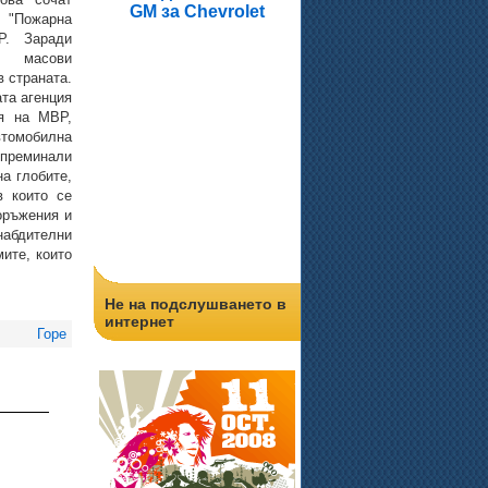
GM за Chevrolet
"Пожарна
Р. Заради
ат масови
в страната.
та агенция
ия на МВР,
втомобилна
преминали
а глобите,
 които се
оръжения и
набдителни
ите, които
Не на подслушването в
интернет
Горе