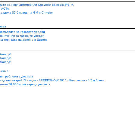
ите на нови автомобили Chevrolet са прекратени.
 ACTA
дадоха $5,5 млрд. на GM и Chrysler
рива
шофьорите за газовите уредби
раничения за газовите уредби
на горивата на дребно в Европа
Коледа!
Коледа!
Коледа!
щения
и проблеми с достъпа
кенд екшън край Пловдив - SPEEDSHOW 2010 - Калояново - 4,5 и 6 юни
зтегля 30 000 коли заради дефекти