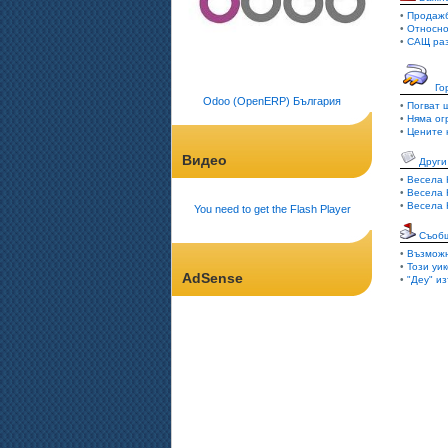
•
Продажб
•
Относно
•
САЩ раз
Го
Odoo (OpenERP) България
•
Погват 
•
Няма ог
•
Цените 
Видео
Други
•
Весела 
•
Весела 
•
Весела 
You need to get the Flash Player
Съоб
•
Възможн
•
Този уи
AdSense
•
"Деу" и