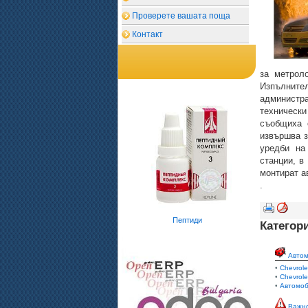
Проверете вашата поща
Контакт
за метрол
Изпълнител
администр
технически
съобщиха 
извършва з
уредби на
станции, в
монтират а
.
Пептиди
Категор
Авто
•
Chevrole
•
Chevrole
•
Автомоб
Важн