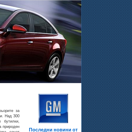
.
фьорите за
и. Над 300
 бутилки,
а природен
Последни новини от
Това сочат