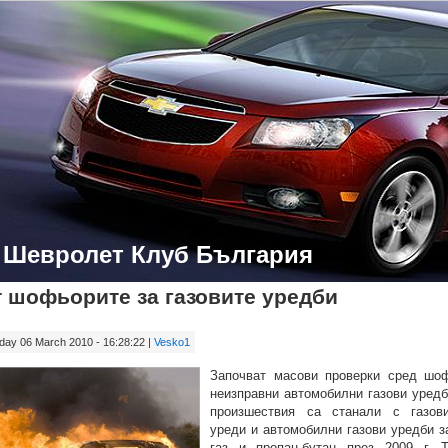
- Шевролет Клуб България
 шофьорите за газовите уредби
ay 06 March 2010 - 16:28:22 |
Vesko1
Започват масови проверки сред шо
неизправни автомобилни газови уредб
произшествия са станали с газови
уреди и автомобилни газови уредби з
газ и пропан-бутан през 2009 г. 