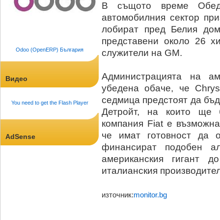
В същото време Обед
автомобилния сектор при
лобират пред Белия дом
представени около 26 хи
Odoo (OpenERP) България
служители на GM.
Администрацията на ам
Видео
убедена обаче, че Chry
седмица предстоят да бъ
You need to get the Flash Player
Детройт, на които ще 
компания Fiat е възможна
че имат готовност да 
AdSense
финансират подобен а
американския гигант д
италианския производител
източник:
monitor.bg