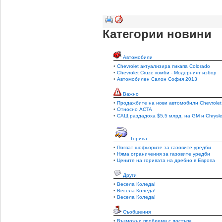
Категории новини
Автомобили
•
Chevrolet актуализира пикапа Colorado
•
Chevrolet Cruze комби - Модерният избор
•
Автомобилен Салон София 2013
Важно
•
Продажбите на нови автомобили Chevrolet
•
Относно ACTA
•
САЩ раздадоха $5,5 млрд. на GM и Chrysle
Горива
•
Погват шофьорите за газовите уредби
•
Няма ограничения за газовите уредби
•
Цените на горивата на дребно в Европа
Други
•
Весела Коледа!
•
Весела Коледа!
•
Весела Коледа!
Съобщения
•
Възможни проблеми с достъпа