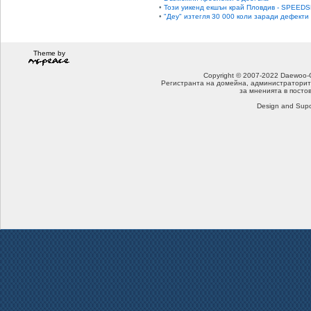
•
Този уикенд екшън край Пловдив - SPEEDS
•
"Деу" изтегля 30 000 коли заради дефекти
Theme by
Copyright © 2007-2022 Daewoo-Che
Регистранта на домейна, администраторит
за мненията в посто
Design and Supo