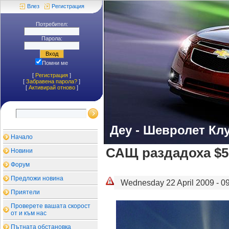
Влез
Регистрация
Потребител:
Парола:
Помни ме
[
Регистрация
]
[
Забравена парола?
]
[
Aктивирай отново
]
Деу - Шевролет Кл
Начало
САЩ раздадоха $5,
Новини
Форум
Предложи новина
Wednesday 22 April 2009 - 09
Приятели
Проверете вашата скорост
от и към нас
Пътната обстановка