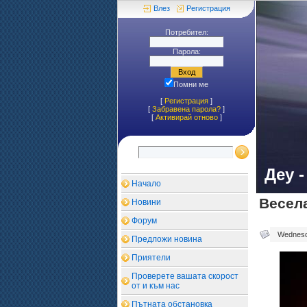
Влез
Регистрация
Потребител:
Парола:
Помни ме
[
Регистрация
]
[
Забравена парола?
]
[
Aктивирай отново
]
Деу 
Начало
Весел
Новини
Форум
Wednesda
Предложи новина
Приятели
Проверете вашата скорост
от и към нас
Пътната обстановка