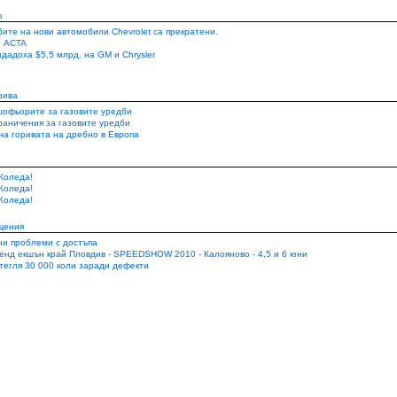
о
ите на нови автомобили Chevrolet са прекратени.
 ACTA
дадоха $5,5 млрд. на GM и Chrysler
рива
шофьорите за газовите уредби
раничения за газовите уредби
на горивата на дребно в Европа
Коледа!
Коледа!
Коледа!
щения
и проблеми с достъпа
кенд екшън край Пловдив - SPEEDSHOW 2010 - Калояново - 4,5 и 6 юни
зтегля 30 000 коли заради дефекти