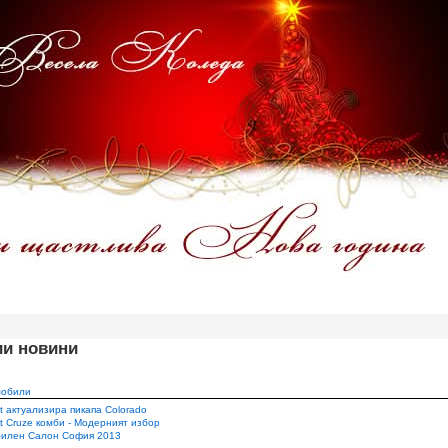
ии новини
мобили
t актуализира пикапа Colorado
t Cruze комби - Модерният избор
илен Салон София 2013