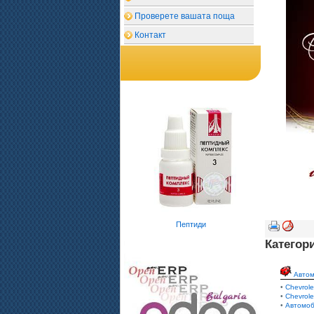
Проверете вашата поща
Контакт
Пептиди
Категор
Авто
•
Chevrole
•
Chevrole
•
Автомоб