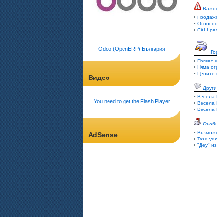
Важн
•
Продажб
•
Относно
•
САЩ раз
Odoo (OpenERP) България
Го
•
Погват 
•
Няма ог
•
Цените 
Видео
Други
•
Весела 
You need to get the Flash Player
•
Весела 
•
Весела 
Съоб
•
Възможн
AdSense
•
Този уи
•
"Деу" и