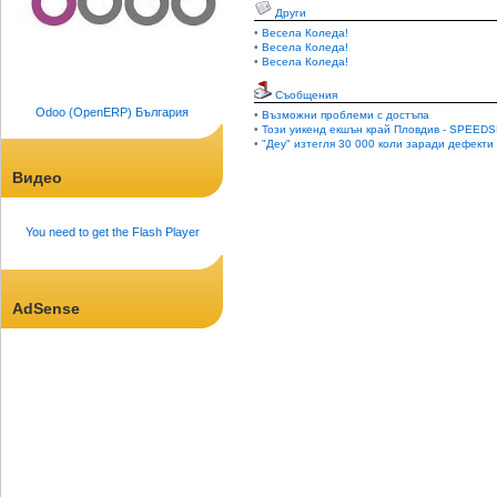
Други
•
Весела Коледа!
•
Весела Коледа!
•
Весела Коледа!
Съобщения
Odoo (OpenERP) България
•
Възможни проблеми с достъпа
•
Този уикенд екшън край Пловдив - SPEEDS
•
"Деу" изтегля 30 000 коли заради дефекти
Видео
You need to get the Flash Player
AdSense