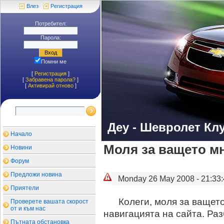
Влез
Регистрация
Потребител:
Парола:
Помни ме
[
Регистрация
]
[
Забравена парола?
]
[
Aктивирай отново
]
Деу - Шевролет Кл
Начало
Моля за ващето мн
Новини
Форум
Предложи новина
Monday 26 May 2008 - 21:33:
Приятели
Колеги, моля за ващет
Проверете вашата скорост
от и към нас
навигацията на сайта. Раз
Пътната обстановка