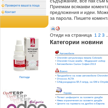
съдържание, все пак съм м
Проверете вашата поща
Приемам всякакви комента
предложения и идеи. Може
Контакт
за парола. Пишете комент
Отиди на страница
1
2
3
.
Категории новини
Автомобили
•
Chevrolet актуализира пикапа Colorado
•
Chevrolet Cruze комби - Модерният избор
•
Автомобилен Салон София 2013
Важно
•
Продажбите на нови автомобили Chevrolet
Пептиди
•
Относно ACTA
•
САЩ раздадоха $5,5 млрд. на GM и Chrysle
Горива
•
Погват шофьорите за газовите уредби
•
Няма ограничения за газовите уредби
•
Цените на горивата на дребно в Европа