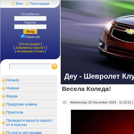
Влез
Регистрация
Потребител:
Парола:
Помни ме
[
Регистрация
]
[
Забравена парола?
]
[
Aктивирай отново
]
Деу - Шевролет Кл
Начало
Весела Коледа!
Новини
Форум
Wednesday 25 December 2024 - 11:15:51 |
Предложи новина
Приятели
Проверете вашата скорост
от и към нас
Пътната обстановка