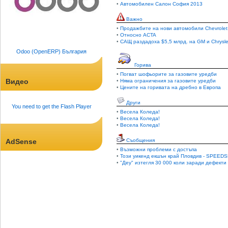
•
Автомобилен Салон София 2013
Важно
•
Продажбите на нови автомобили Chevrolet
•
Относно ACTA
•
САЩ раздадоха $5,5 млрд. на GM и Chrysle
Odoo (OpenERP) България
Горива
•
Погват шофьорите за газовите уредби
Видео
•
Няма ограничения за газовите уредби
•
Цените на горивата на дребно в Европа
Други
You need to get the Flash Player
•
Весела Коледа!
•
Весела Коледа!
•
Весела Коледа!
AdSense
Съобщения
•
Възможни проблеми с достъпа
•
Този уикенд екшън край Пловдив - SPEEDS
•
"Деу" изтегля 30 000 коли заради дефекти