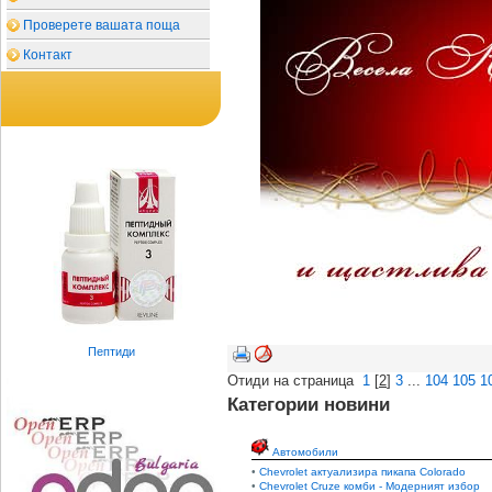
Проверете вашата поща
Контакт
Пептиди
Отиди на страница
1
[
2
]
3
...
104
105
1
Категории новини
Автомобили
•
Chevrolet актуализира пикапа Colorado
•
Chevrolet Cruze комби - Модерният избор