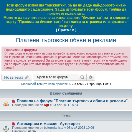
Този форум използва "бисквитки", за да ви даде най-доброто и най-
Daewoo & Chevrolet Club Bulgaria
подходящото съдържание. За да използвате този форум, трябва да
приемете правилата.
ЧЗВ
Правила на форума
Регистрация
Влез
Можете да научите повече за използваните "бисквитки", като кликнете
върху "Правила за бисквитките" на главната страница или връзката
Т
Начало форум
Деу-Шевролет Клуб България
Платени търговски обяви и реклами
по-долу.
[ Приемам ]
Виж темите без отговор
Виж активните теми
Виж непрочетените мнения
ъ
Платени търговски обяви и реклами
р
с
Правила на форума
е
В този форум нови теми пускат потребителите, които предлагат стоки и услуги
по търговски начин и/или фирмени реклами. Моля не коментирайте в темите, ако
н
нямате конкретен интерес! За да можете да пускате нови теми тук е необходимо
да се присъедините към потребителска група "Търговци" от потребителския си
е
панел!
Търсене
Разширено търсене
Нова тема
Маркирай темите като прочетени
• 3 теми • Страница
1
от
1
Важни съобщения
Правила на форум "Платени търговски обяви и реклами"
Последно мнение от
ogi
«
23 авг 2011 18:34
Теми
Автосервиз и магазин Аутокорея
Последно мнение от
bokomilanista
«
05 май 2023 10:06
Отговори:
41