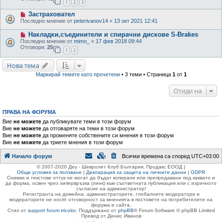
1
2
3
Застраховател
Последно мнение от
peterivanov14
«
13 окт 2021 12:41
Накладки,съединители и спирачни дискове S-Brakes
Последно мнение от
mimo_
«
17 фев 2018 09:44
Отговори:
25
1
2
Нова тема
Маркирай темите като прочетени
• 3 теми • Страница
1
от
1
Отиди на
ПРАВА НА ФОРУМА
Вие
не можете
да публикувате теми в този форум
Вие
не можете
да отговаряте на теми в този форум
Вие
не можете
да променяте собствените си мнения в този форум
Вие
не можете
да триете мнения в този форум
Начало форум
Всички времена са според
UTC+03:00
© 2007-2020 Деу - Шевролет Клуб България, Продакс ЕООД |
Общи условия за ползване
|
Декларация за защита на личните данни
|
GDPR
Снимки и текстове оттук не могат да бъдат копирани или препредавани под каквато и
да форма, освен чрез хипервръзка (линк) към съответната публикация или с изричното
съгласие на администратор!
Регистранта на домейна, администраторите, глобалните модератори и
модераторите не носят отговорност за мненията в постовете на потребителите на
форума и сайта.
Стил от
support forum tricolor
,
Поддържано от
phpBB
® Forum Software © phpBB Limited
Превод от Денис Иванов