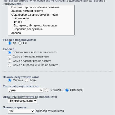
претърсват автоматично, освен ако не изключите долната опция за търсене в
подфорумите.
Търси в подфорумите:
Да
Не
Търси в:
Заглавията и текста на мненията
Само в текста на мнението
Само в заглавията на темите
Само в първото мнение на темите
Покажи резултатите като:
Мнения
Теми
Сортирай резултатите по:
Възходящ
Низходящ
Ограничи резултатите до последните:
Покажи първите:
символа от мненията