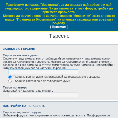
Този форум използва "бисквитки", за да ви даде най-доброто и най-
Daewoo & Chevrolet Club Bulgaria
подходящото съдържание. За да използвате този форум, трябва да
приемете правилата.
ЧЗВ
Правила на форума
Регистрация
Влез
Можете да научите повече за използваните "бисквитки", като кликнете
върху "Правила за бисквитките" на главната страница или връзката
Начало форум
по-долу.
[ Приемам ]
Виж темите без отговор
Виж активните теми
Виж непрочетените мнения
Търсене
ЗАЯВКА ЗА ТЪРСЕНЕ
Търси за ключови думи:
Сложете
+
пред думата, която трябва да бъде намерена и
-
пред думата, която
искате да изключите от търсенето. Можете да изредите думи оградени в скоби и
разделени с
|
ако само една от тези думи трябва да бъде намерена. Използвайте *
като заместващ символ за частични търсения.
Търси за всички думи или използвай заявката както е въведена
Търси за която и да е от въведените думи
Търси по автор:
Използвайте * за заместващ символ.
НАСТРОЙКИ НА ТЪРСЕНЕТО
Търси в следните форуми:
Изберете форумът или форумите, в които искате да търсите. Подфорумите се