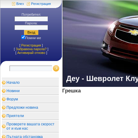
Влез
Регистрация
Потребител:
Парола:
Помни ме
[
Регистрация
]
[
Забравена парола?
]
[
Aктивирай отново
]
Деу - Шевролет Кл
Начало
Грешка
Новини
Форум
Предложи новина
Приятели
Проверете вашата скорост
от и към нас
Пътната обстановка