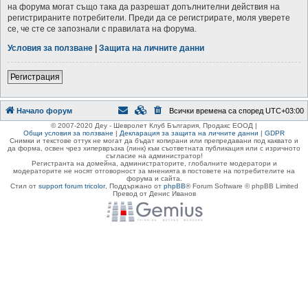
на форума могат също така да разрешат допълнителни действия на
регистрираните потребители. Преди да се регистрирате, моля уверете
се, че сте се запознали с правилата на форума.
Условия за ползване
|
Защита на личните данни
Регистрация
Начало форум
Всички времена са според
UTC+03:00
© 2007-2020 Деу - Шевролет Клуб България, Продакс ЕООД |
Общи условия за ползване
|
Декларация за защита на личните данни
|
GDPR
Снимки и текстове оттук не могат да бъдат копирани или препредавани под каквато и
да форма, освен чрез хипервръзка (линк) към съответната публикация или с изричното
съгласие на администратор!
Регистранта на домейна, администраторите, глобалните модератори и
модераторите не носят отговорност за мненията в постовете на потребителите на
форума и сайта.
Стил от
support forum tricolor
,
Поддържано от
phpBB
® Forum Software © phpBB Limited
Превод от Денис Иванов