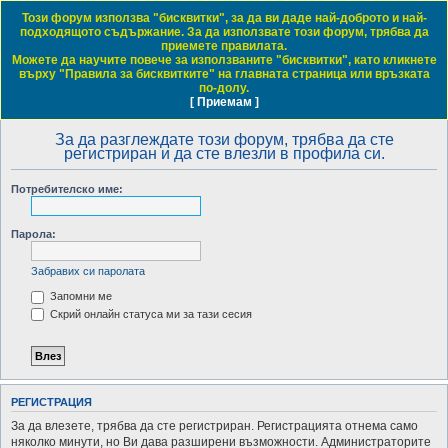
Този форум използва "бисквитки", за да ви даде най-доброто и най-
Daewoo & Chevrolet Club Bulgaria
подходящото съдържание. За да използвате този форум, трябва да
приемете правилата.
ЧЗВ
Правила на форума
Регистрация
Влез
Можете да научите повече за използваните "бисквитки", като кликнете
върху "Правила за бисквитките" на главната страница или връзката
Т
Начало форум
по-долу.
[ Приемам ]
Виж темите без отговор
Виж активните теми
Виж непрочетените мнения
ъ
р
За да разглеждате този форум, трябва да сте
регистриран и да сте влезли в профила си.
с
е
Потребителско име:
н
е
Парола:
Забравих си паролата
Запомни ме
Скрий онлайн статуса ми за тази сесия
РЕГИСТРАЦИЯ
За да влезете, трябва да сте регистриран. Регистрацията отнема само
няколко минути, но Ви дава разширени възможности. Администраторите