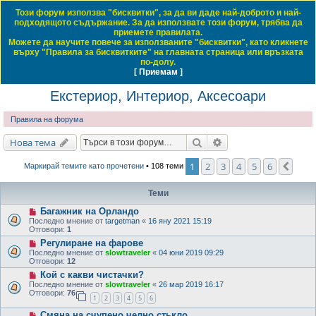
Този форум използва "бисквитки", за да ви даде най-доброто и най-
Daewoo & Chevrolet Club Bulgaria
подходящото съдържание. За да използвате този форум, трябва да
приемете правилата.
ЧЗВ
Правила на форума
Регистрация
Влез
Можете да научите повече за използваните "бисквитки", като кликнете
върху "Правила за бисквитките" на главната страница или връзката
Т
Начало форум
Обща тематика
Общи технически дискусии
Екстериор, Интериор, Аксесоари
по-долу.
[ Приемам ]
Виж темите без отговор
Виж активните теми
Виж непрочетените мнения
ъ
Екстериор, Интериор, Аксесоари
р
с
Правила на форума
е
Търсене
Разширено търсене
Нова тема
н
е
1
2
3
4
5
6
Сле
Маркирай темите като прочетени
• 108 теми
Теми
Багажник на Орландо
Последно мнение от
targetman
«
16 яну 2021 15:19
Отговори:
1
Регулиране на фарове
Последно мнение от
slowtraveler
«
04 юни 2019 09:29
Отговори:
12
Кой с какви чистачки?
Последно мнение от
slowtraveler
«
26 мар 2019 16:17
Отговори:
76
1
2
3
4
5
6
Смяна на счупено челно стькло