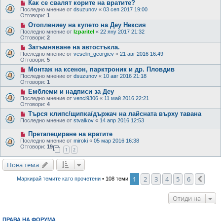
Как се свалят корите на вратите?
Последно мнение от
dsuzunov
«
03 сеп 2017 19:00
Отговори:
1
Отоплениеу на купето на Деу Нексия
Последно мнение от
Izparitel
«
22 яну 2017 21:32
Отговори:
2
Затъмняване на автостъкла.
Последно мнение от
veselin_georgiev
«
21 авг 2016 16:49
Отговори:
5
Монтаж на ксенон, парктроник и др. Пловдив
Последно мнение от
dsuzunov
«
10 авг 2016 21:18
Отговори:
1
Емблеми и надписи за Деу
Последно мнение от
venci9306
«
11 май 2016 22:21
Отговори:
4
Търся клипс/щипка/държач на лайсната върху тавана
Последно мнение от
stvalkov
«
14 апр 2016 12:53
Претапециране на вратите
Последно мнение от
miroki
«
05 мар 2016 16:38
Отговори:
19
1
2
Нова тема
1
2
3
4
5
6
Сле
Маркирай темите като прочетени
• 108 теми
Отиди на
ПРАВА НА ФОРУМА