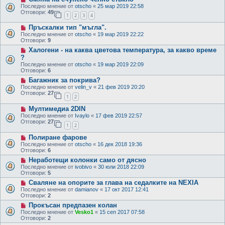
Последно мнение от
otscho
«
25 мар 2019 22:58
Отговори:
49
1
2
3
4
Пръскалки тип "мъгла".
Последно мнение от
otscho
«
19 мар 2019 22:22
Отговори:
9
Халогени - на каква цветова температура, за какво време
?
Последно мнение от
otscho
«
19 мар 2019 22:09
Отговори:
6
Багажник за покрива?
Последно мнение от
velin_v
«
21 фев 2019 20:20
Отговори:
27
1
2
Мултимедиа 2DIN
Последно мнение от
Ivaylo
«
17 фев 2019 22:57
Отговори:
27
1
2
Полиране фарове
Последно мнение от
otscho
«
16 дек 2018 19:36
Отговори:
6
Неработещи колонки само от дясно
Последно мнение от
ivobivo
«
30 юли 2018 22:09
Отговори:
5
Сваляне на опорите за глава на седалките на NEXIA
Последно мнение от
damianov
«
17 окт 2017 12:41
Отговори:
2
Прокъсан предпазен колан
Последно мнение от
Vesko1
«
15 сеп 2017 07:58
Отговори:
2