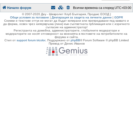
Начало форум
Всички времена са според
UTC+03:00
© 2007-2020 Деу - Шевролет Клуб България, Продакс ЕООД |
Общи условия за ползване
|
Декларация за защита на личните данни
|
GDPR
Снимки и текстове оттук не могат да бъдат копирани или препредавани под каквато и
да форма, освен чрез хипервръзка (линк) към съответната публикация или с изричното
съгласие на администратор!
Регистранта на домейна, администраторите, глобалните модератори и
модераторите не носят отговорност за мненията в постовете на потребителите на
форума и сайта.
Стил от
support forum tricolor
,
Поддържано от
phpBB
® Forum Software © phpBB Limited
Превод от Денис Иванов