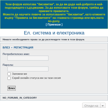
Този форум използва "бисквитки", за да ви даде най-доброто и най-
Daewoo & Chevrolet Club Bulgaria
подходящото съдържание. За да използвате този форум, трябва да
приемете правилата.
ЧЗВ
Правила на форума
Регистрация
Влез
Можете да научите повече за използваните "бисквитки", като кликнете
върху "Правила за бисквитките" на главната страница или връзката
Т
Начало форум
Обща тематика
Общи технически дискусии
Ел. система и електроника
по-долу.
[ Приемам ]
Виж темите без отговор
Виж активните теми
Виж непрочетените мнения
ъ
Ел. система и електроника
р
с
Нямате необходимите права за да разглеждате теми в този форум.
е
ВЛЕЗ
•
РЕГИСТРАЦИЯ
н
Потребителско име:
е
Парола:
Запомни ме
Скрий онлайн статуса ми за тази сесия
NO_FORUMS_IN_CATEGORY
Отиди на