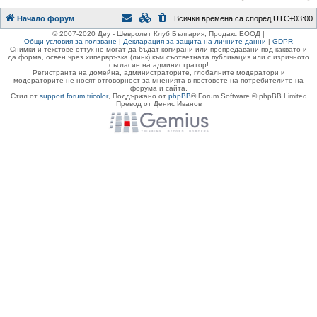
Начало форум
Всички времена са според
UTC+03:00
© 2007-2020 Деу - Шевролет Клуб България, Продакс ЕООД |
Общи условия за ползване
|
Декларация за защита на личните данни
|
GDPR
Снимки и текстове оттук не могат да бъдат копирани или препредавани под каквато и
да форма, освен чрез хипервръзка (линк) към съответната публикация или с изричното
съгласие на администратор!
Регистранта на домейна, администраторите, глобалните модератори и
модераторите не носят отговорност за мненията в постовете на потребителите на
форума и сайта.
Стил от
support forum tricolor
,
Поддържано от
phpBB
® Forum Software © phpBB Limited
Превод от Денис Иванов