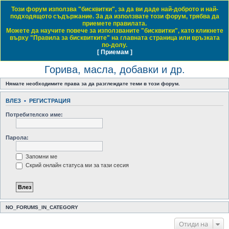
Този форум използва "бисквитки", за да ви даде най-доброто и най-
Daewoo & Chevrolet Club Bulgaria
подходящото съдържание. За да използвате този форум, трябва да
приемете правилата.
ЧЗВ
Правила на форума
Регистрация
Влез
Можете да научите повече за използваните "бисквитки", като кликнете
върху "Правила за бисквитките" на главната страница или връзката
Т
Начало форум
Обща тематика
Общи технически дискусии
Горива, масла, добавки и др.
по-долу.
[ Приемам ]
Виж темите без отговор
Виж активните теми
Виж непрочетените мнения
ъ
Горива, масла, добавки и др.
р
с
Нямате необходимите права за да разглеждате теми в този форум.
е
ВЛЕЗ
•
РЕГИСТРАЦИЯ
н
Потребителско име:
е
Парола:
Запомни ме
Скрий онлайн статуса ми за тази сесия
NO_FORUMS_IN_CATEGORY
Отиди на