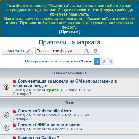
Този форум използва "бисквитки", за да ви даде най-доброто и най-
Daewoo & Chevrolet Club Bulgaria
подходящото съдържание. За да използвате този форум, трябва да
приемете правилата.
ЧЗВ
Правила на форума
Регистрация
Влез
Можете да научите повече за използваните "бисквитки", като кликнете
върху "Правила за бисквитките" на главната страница или връзката
Т
Начало форум
Приятели на марката
по-долу.
[ Приемам ]
Виж темите без отговор
Виж активните теми
Виж непрочетените мнения
ъ
Приятели на марката
р
с
Търсене
Разширено търсене
Нова тема
е
1
2
Следваща
Маркирай темите като прочетени
• 39 теми
н
е
Важни съобщения
Документация за модели на GM непредставени в
основния раздел
Последно мнение от
Izparitel
«
15 юли 2013 21:27
Отговори:
7
Теми
Chevrolet/Oldsmobile Alero
Последно мнение от
ivobivo
«
08 мар 2017 16:49
Отговори:
2
Chevrolet HHR и неговите части
Последно мнение от
rsk
«
02 авг 2016 18:34
Вариант на Captiva ?