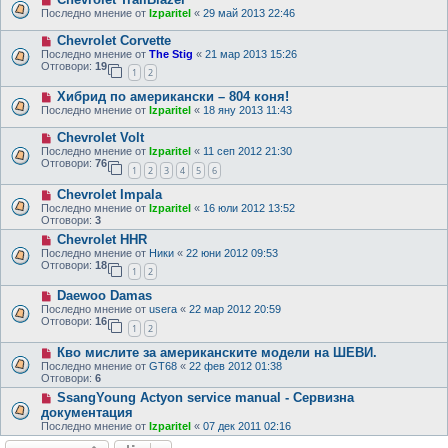
Последно мнение от
Izparitel
«
29 май 2013 22:46
Chevrolet Corvette
Последно мнение от
The Stig
«
21 мар 2013 15:26
Отговори:
19
1
2
Хибрид по американски – 804 коня!
Последно мнение от
Izparitel
«
18 яну 2013 11:43
Chevrolet Volt
Последно мнение от
Izparitel
«
11 сеп 2012 21:30
Отговори:
76
1
2
3
4
5
6
Chevrolet Impala
Последно мнение от
Izparitel
«
16 юли 2012 13:52
Отговори:
3
Chevrolet HHR
Последно мнение от
Ники
«
22 юни 2012 09:53
Отговори:
18
1
2
Daewoo Damas
Последно мнение от
usera
«
22 мар 2012 20:59
Отговори:
16
1
2
Кво мислите за американските модели на ШЕВИ.
Последно мнение от
GT68
«
22 фев 2012 01:38
Отговори:
6
SsangYoung Actyon sеrviсе mаnuаl - Сервизна
документация
Последно мнение от
Izparitel
«
07 дек 2011 02:16