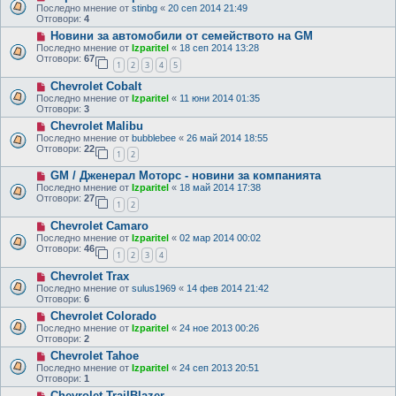
Последно мнение от
stinbg
«
20 сеп 2014 21:49
Отговори:
4
Новини за автомобили от семейството на GM
Последно мнение от
Izparitel
«
18 сеп 2014 13:28
Отговори:
67
1
2
3
4
5
Chevrolet Cobalt
Последно мнение от
Izparitel
«
11 юни 2014 01:35
Отговори:
3
Chevrolet Malibu
Последно мнение от
bubblebee
«
26 май 2014 18:55
Отговори:
22
1
2
GM / Дженерал Моторс - новини за компанията
Последно мнение от
Izparitel
«
18 май 2014 17:38
Отговори:
27
1
2
Chevrolet Camaro
Последно мнение от
Izparitel
«
02 мар 2014 00:02
Отговори:
46
1
2
3
4
Chevrolet Trax
Последно мнение от
sulus1969
«
14 фев 2014 21:42
Отговори:
6
Chevrolet Colorado
Последно мнение от
Izparitel
«
24 ное 2013 00:26
Отговори:
2
Chevrolet Tahoe
Последно мнение от
Izparitel
«
24 сеп 2013 20:51
Отговори:
1
Chevrolet TrailВlazer