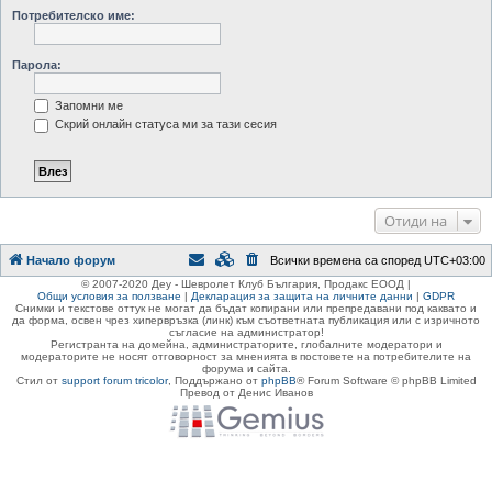
Потребителско име:
Парола:
Запомни ме
Скрий онлайн статуса ми за тази сесия
Отиди на
Начало форум
Всички времена са според
UTC+03:00
© 2007-2020 Деу - Шевролет Клуб България, Продакс ЕООД |
Общи условия за ползване
|
Декларация за защита на личните данни
|
GDPR
Снимки и текстове оттук не могат да бъдат копирани или препредавани под каквато и
да форма, освен чрез хипервръзка (линк) към съответната публикация или с изричното
съгласие на администратор!
Регистранта на домейна, администраторите, глобалните модератори и
модераторите не носят отговорност за мненията в постовете на потребителите на
форума и сайта.
Стил от
support forum tricolor
,
Поддържано от
phpBB
® Forum Software © phpBB Limited
Превод от Денис Иванов