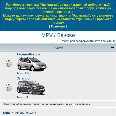
Този форум използва "бисквитки", за да ви даде най-доброто и най-
Daewoo & Chevrolet Club Bulgaria
подходящото съдържание. За да използвате този форум, трябва да
приемете правилата.
ЧЗВ
Правила на форума
Регистрация
Влез
Можете да научите повече за използваните "бисквитки", като кликнете
върху "Правила за бисквитките" на главната страница или връзката
Т
Начало форум
MPV / Ванове
по-долу.
[ Приемам ]
Виж темите без отговор
Виж активните теми
Виж непрочетените мнения
ъ
MPV / Ванове
р
с
Маркирай подфорумите като прочетени
е
Форум
н
Tacuma/Rezzo
е
Теми:
214
Orlando
Теми:
44
Нямате необходимите права за да разглеждате теми в този форум.
ВЛЕЗ
•
РЕГИСТРАЦИЯ