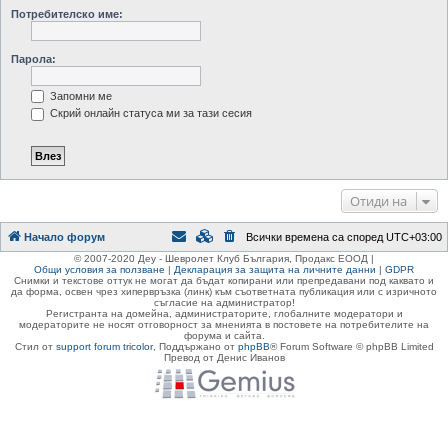
Потребителско име:
Парола:
Запомни ме
Скрий онлайн статуса ми за тази сесия
Отиди на
Начало форум
Всички времена са според
UTC+03:00
© 2007-2020 Деу - Шевролет Клуб България, Продакс ЕООД |
Общи условия за ползване
|
Декларация за защита на личните данни
|
GDPR
Снимки и текстове оттук не могат да бъдат копирани или препредавани под каквато и
да форма, освен чрез хипервръзка (линк) към съответната публикация или с изричното
съгласие на администратор!
Регистранта на домейна, администраторите, глобалните модератори и
модераторите не носят отговорност за мненията в постовете на потребителите на
форума и сайта.
Стил от
support forum tricolor
,
Поддържано от
phpBB
® Forum Software © phpBB Limited
Превод от Денис Иванов