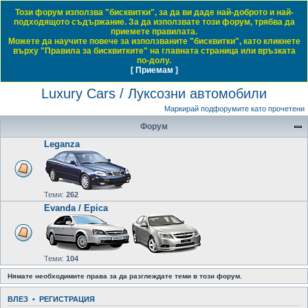
Този форум използва "бисквитки", за да ви даде най-доброто и най-
Daewoo & Chevrolet Club Bulgaria
подходящото съдържание. За да използвате този форум, трябва да
приемете правилата.
ЧЗВ
Правила на форума
Регистрация
Влез
Можете да научите повече за използваните "бисквитки", като кликнете
върху "Правила за бисквитките" на главната страница или връзката
Т
Начало форум
Luxury Cars / Луксозни автомобили
по-долу.
[ Приемам ]
Виж темите без отговор
Виж активните теми
Виж непрочетените мнения
ъ
Luxury Cars / Луксозни автомобили
р
с
Маркирай подфорумите като прочетени
е
Форум
н
Leganza
е
Теми:
262
Evanda / Epica
Теми:
104
Нямате необходимите права за да разглеждате теми в този форум.
ВЛЕЗ
•
РЕГИСТРАЦИЯ