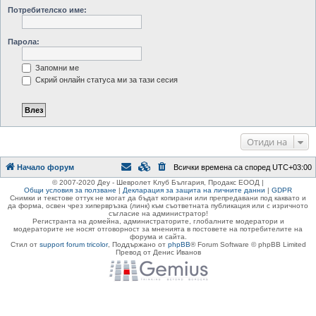
Потребителско име:
Парола:
Запомни ме
Скрий онлайн статуса ми за тази сесия
Отиди на
Начало форум
Всички времена са според
UTC+03:00
© 2007-2020 Деу - Шевролет Клуб България, Продакс ЕООД |
Общи условия за ползване
|
Декларация за защита на личните данни
|
GDPR
Снимки и текстове оттук не могат да бъдат копирани или препредавани под каквато и
да форма, освен чрез хипервръзка (линк) към съответната публикация или с изричното
съгласие на администратор!
Регистранта на домейна, администраторите, глобалните модератори и
модераторите не носят отговорност за мненията в постовете на потребителите на
форума и сайта.
Стил от
support forum tricolor
,
Поддържано от
phpBB
® Forum Software © phpBB Limited
Превод от Денис Иванов