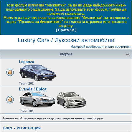
Този форум използва "бисквитки", за да ви даде най-доброто и най-
Daewoo & Chevrolet Club Bulgaria
подходящото съдържание. За да използвате този форум, трябва да
приемете правилата.
ЧЗВ
Правила на форума
Регистрация
Влез
Можете да научите повече за използваните "бисквитки", като кликнете
върху "Правила за бисквитките" на главната страница или връзката
Т
Начало форум
Luxury Cars / Луксозни автомобили
по-долу.
[ Приемам ]
Виж темите без отговор
Виж активните теми
Виж непрочетените мнения
ъ
Luxury Cars / Луксозни автомобили
р
с
Маркирай подфорумите като прочетени
е
Форум
н
Leganza
е
Теми:
262
Evanda / Epica
Теми:
104
Нямате необходимите права за да разглеждате теми в този форум.
ВЛЕЗ
•
РЕГИСТРАЦИЯ