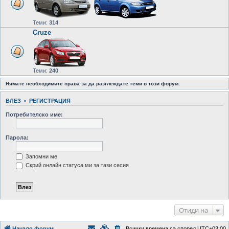
Теми:
314
Cruze
Теми:
240
Нямате необходимите права за да разглеждате теми в този форум.
ВЛЕЗ
•
РЕГИСТРАЦИЯ
Потребителско име:
Парола:
Запомни ме
Скрий онлайн статуса ми за тази сесия
Отиди на
Начало форум
Всички времена са според
UTC+03:00