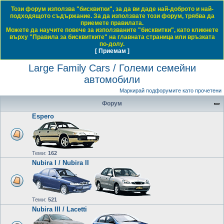
Този форум използва "бисквитки", за да ви даде най-доброто и най-
Daewoo & Chevrolet Club Bulgaria
подходящото съдържание. За да използвате този форум, трябва да
приемете правилата.
ЧЗВ
Правила на форума
Регистрация
Влез
Можете да научите повече за използваните "бисквитки", като кликнете
върху "Правила за бисквитките" на главната страница или връзката
Т
Начало форум
Large Family Cars / Големи семейни автомобили
по-долу.
[ Приемам ]
Виж темите без отговор
Виж активните теми
Виж непрочетените мнения
ъ
Large Family Cars / Големи семейни
р
автомобили
с
е
Маркирай подфорумите като прочетени
н
Форум
е
Espero
Теми:
162
Nubira I / Nubira II
Теми:
521
Nubira III / Lacetti