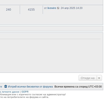
т
я
с
е
л
м
В
от
livewire
24 апр 2025 14:20
е
н
240
4155
и
д
е
ж
н
н
п
и
и
о
т
я
с
е
л
м
е
н
д
е
н
н
и
и
т
я
е
м
н
е
н
и
я
Отиди на
те
Изтрий всички бисквитки от форума
Всички времена са според
UTC+03:00
а личните данни
|
GDPR
публикация или с изричното съгласие на администратор!
те на потребителите на форума и сайта.