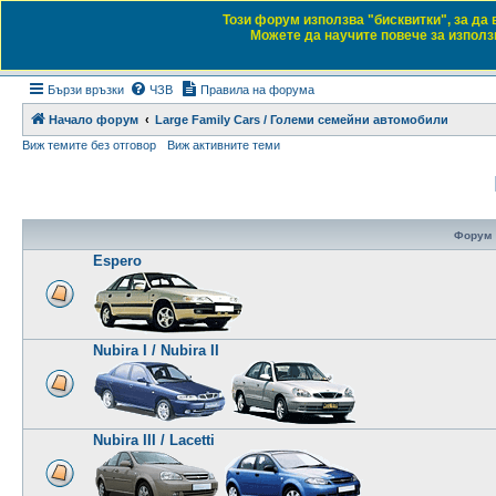
Този форум използва "бисквитки", за да
Daewoo & Chevrolet
Можете да научите повече за използв
Форум на любителите на автомобили
Бързи връзки
ЧЗВ
Правила на форума
Начало форум
Large Family Cars / Големи семейни автомобили
Виж темите без отговор
Виж активните теми
Форум
Espero
Nubira I / Nubira II
Nubira III / Lacetti