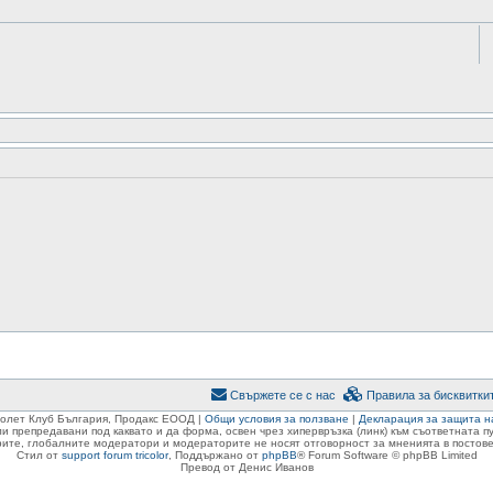
Свържете се с нас
Правила за бисквитки
ролет Клуб България, Продакс ЕООД |
Общи условия за ползване
|
Декларация за защита н
ли препредавани под каквато и да форма, освен чрез хипервръзка (линк) към съответната 
ите, глобалните модератори и модераторите не носят отговорност за мненията в постове
Стил от
support forum tricolor
,
Поддържано от
phpBB
® Forum Software © phpBB Limited
Превод от Денис Иванов