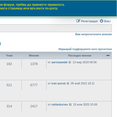
зи форум, трябва да приемете правилата.
вната страница или връзката по-долу.
Търсене
Разш
Регистрация
Влез
Виж непрочетените мнения
и
Маркирай подфорумите като прочетени
Теми
Мнения
Последно мнение
В
от
aaronpawlak
13 мар 2018 06:56
162
1378
и
ж
п
о
с
л
В
от
ivan.aussie
05 май 2022 18:11
е
521
6777
и
д
ж
н
п
и
о
т
с
е
л
м
В
от
stefanburnev
15 юли 2025 15:09
е
н
314
2417
и
д
е
ж
н
н
п
и
и
о