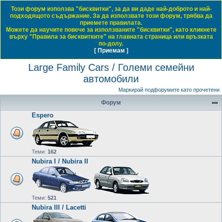
Този форум използва "бисквитки", за да ви даде най-доброто и най-
Daewoo & Chevrolet Club Bulgaria
подходящото съдържание. За да използвате този форум, трябва да
приемете правилата.
ЧЗВ
Правила на форума
Регистрация
Влез
Можете да научите повече за използваните "бисквитки", като кликнете
върху "Правила за бисквитките" на главната страница или връзката
Т
Начало форум
Large Family Cars / Големи семейни автомобили
по-долу.
[ Приемам ]
Виж темите без отговор
Виж активните теми
Виж непрочетените мнения
ъ
Large Family Cars / Големи семейни
р
автомобили
с
е
Маркирай подфорумите като прочетени
н
Форум
е
Espero
Теми:
162
Nubira I / Nubira II
Теми:
521
Nubira III / Lacetti