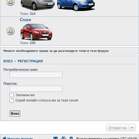
Теми:
314
Cruze
Теми:
240
Нямате необходимите права за да разглеждате теми в този форум.
ВЛЕЗ
•
РЕГИСТРАЦИЯ
Потребителско име:
Парола:
Запомни ме
Скрий онлайн статуса ми за тази сесия
Отиди на
Начало форум
Всички времена са според
UTC+03:00