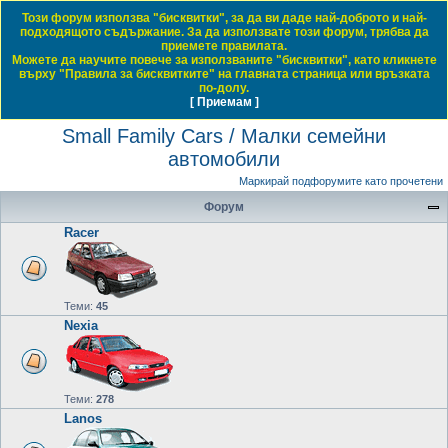
Този форум използва "бисквитки", за да ви даде най-доброто и най-
Daewoo & Chevrolet Club Bulgaria
подходящото съдържание. За да използвате този форум, трябва да
приемете правилата.
ЧЗВ
Правила на форума
Регистрация
Влез
Можете да научите повече за използваните "бисквитки", като кликнете
върху "Правила за бисквитките" на главната страница или връзката
Т
Начало форум
Small Family Cars / Малки семейни автомобили
по-долу.
[ Приемам ]
Виж темите без отговор
Виж активните теми
Виж непрочетените мнения
ъ
Small Family Cars / Малки семейни
р
автомобили
с
е
Маркирай подфорумите като прочетени
н
Форум
е
Racer
Теми:
45
Nexia
Теми:
278
Lanos