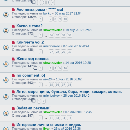
Отговори:
55
1
2
3
4
Ако няма рима - ***** ма!
Последно мнение от
borko
«
03 мар 2017 21:04
Отговори:
135
1
7
8
9
10
…
Какво е това?
Последно мнение от
slowtraveler
«
19 яну 2017 02:48
Отговори:
572
1
36
37
38
39
…
Клипчета vol.2
Последно мнение от
milenboikov
«
07 ное 2016 20:41
Отговори:
438
1
27
28
29
30
…
Жени зад волана
Последно мнение от
slowtraveler
«
14 окт 2016 10:28
Отговори:
147
1
7
8
9
10
…
no comment :o)
Последно мнение от
niko24
«
10 окт 2016 06:02
Отговори:
563
1
35
36
37
38
…
Лято, море, дини, бунгала, бира, миди, комари, хотели.
Последно мнение от
milenboikov
«
28 сеп 2016 19:40
Отговори:
26
1
2
Забавни реклами!
Последно мнение от
slowtraveler
«
07 юли 2016 12:45
Отговори:
197
1
11
12
13
14
…
Интересни лични снимки и видео.
Последно мнение от
Ilyan
«
26 май 2016 22:36