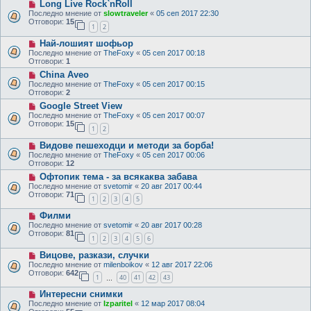
Long Live Rock`nRoll
Последно мнение от
slowtraveler
«
05 сеп 2017 22:30
Отговори:
15
1
2
Най-лошият шофьор
Последно мнение от
TheFoxy
«
05 сеп 2017 00:18
Отговори:
1
China Aveo
Последно мнение от
TheFoxy
«
05 сеп 2017 00:15
Отговори:
2
Google Street View
Последно мнение от
TheFoxy
«
05 сеп 2017 00:07
Отговори:
15
1
2
Видове пешеходци и методи за борба!
Последно мнение от
TheFoxy
«
05 сеп 2017 00:06
Отговори:
12
Офтопик тема - за всякаква забава
Последно мнение от
svetomir
«
20 авг 2017 00:44
Отговори:
71
1
2
3
4
5
Филми
Последно мнение от
svetomir
«
20 авг 2017 00:28
Отговори:
81
1
2
3
4
5
6
Вицове, разкази, случки
Последно мнение от
milenboikov
«
12 авг 2017 22:06
Отговори:
642
1
40
41
42
43
…
Интересни снимки
Последно мнение от
Izparitel
«
12 мар 2017 08:04