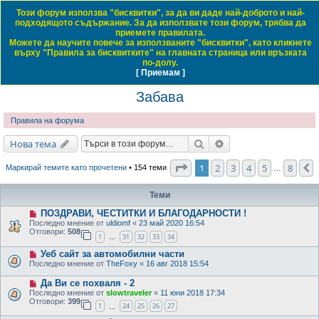
Този форум използва "бисквитки", за да ви даде най-доброто и най-
Daewoo & Chevrolet Club Bulgaria
подходящото съдържание. За да използвате този форум, трябва да
приемете правилата.
ЧЗВ
Правила на форума
Регистрация
Влез
Можете да научите повече за използваните "бисквитки", като кликнете
върху "Правила за бисквитките" на главната страница или връзката
Т
Начало форум
Обща тематика
Забава
по-долу.
[ Приемам ]
Виж темите без отговор
Виж активните теми
Виж непрочетените мнения
ъ
Забава
р
с
Правила на форума
е
Търсене
Разширено търсене
Нова тема
н
е
Страница
1
от
8
1
2
3
4
5
8
Маркирай темите като прочетени
• 154 теми
…
Теми
ПОЗДРАВИ, ЧЕСТИТКИ И БЛАГОДАРНОСТИ !
Последно мнение от
uldiomf
«
23 май 2020 16:54
Отговори:
508
1
31
32
33
34
…
Уеб сайт за автомобилни части
Последно мнение от
TheFoxy
«
16 авг 2018 15:54
Да Ви се похваля - 2
Последно мнение от
slowtraveler
«
11 юни 2018 17:34
Отговори:
399
1
24
25
26
27
…