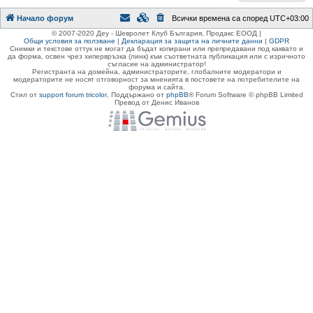
Начало форум
Всички времена са според
UTC+03:00
© 2007-2020 Деу - Шевролет Клуб България, Продакс ЕООД |
Общи условия за ползване
|
Декларация за защита на личните данни
|
GDPR
Снимки и текстове оттук не могат да бъдат копирани или препредавани под каквато и
да форма, освен чрез хипервръзка (линк) към съответната публикация или с изричното
съгласие на администратор!
Регистранта на домейна, администраторите, глобалните модератори и
модераторите не носят отговорност за мненията в постовете на потребителите на
форума и сайта.
Стил от
support forum tricolor
,
Поддържано от
phpBB
® Forum Software © phpBB Limited
Превод от Денис Иванов