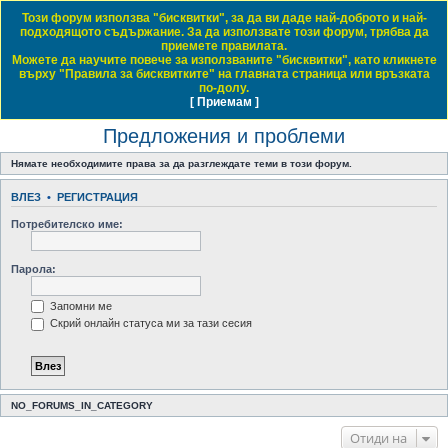
Този форум използва "бисквитки", за да ви даде най-доброто и най-
Daewoo & Chevrolet Club Bulgaria
подходящото съдържание. За да използвате този форум, трябва да
приемете правилата.
ЧЗВ
Правила на форума
Регистрация
Влез
Можете да научите повече за използваните "бисквитки", като кликнете
върху "Правила за бисквитките" на главната страница или връзката
Т
Начало форум
Деу-Шевролет Клуб България
Предложения и проблеми
по-долу.
[ Приемам ]
Виж темите без отговор
Виж активните теми
Виж непрочетените мнения
ъ
Предложения и проблеми
р
с
Нямате необходимите права за да разглеждате теми в този форум.
е
ВЛЕЗ
•
РЕГИСТРАЦИЯ
н
Потребителско име:
е
Парола:
Запомни ме
Скрий онлайн статуса ми за тази сесия
NO_FORUMS_IN_CATEGORY
Отиди на