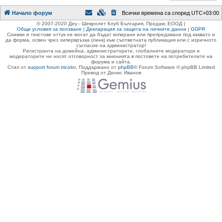
Начало форум
Всички времена са според
UTC+03:00
© 2007-2020 Деу - Шевролет Клуб България, Продакс ЕООД |
Общи условия за ползване
|
Декларация за защита на личните данни
|
GDPR
Снимки и текстове оттук не могат да бъдат копирани или препредавани под каквато и
да форма, освен чрез хипервръзка (линк) към съответната публикация или с изричното
съгласие на администратор!
Регистранта на домейна, администраторите, глобалните модератори и
модераторите не носят отговорност за мненията в постовете на потребителите на
форума и сайта.
Стил от
support forum tricolor
,
Поддържано от
phpBB
® Forum Software © phpBB Limited
Превод от Денис Иванов