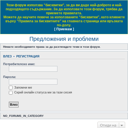
Този форум използва "бисквитки", за да ви даде най-доброто и най-
Daewoo & Chevrolet Club Bulgaria
подходящото съдържание. За да използвате този форум, трябва да
приемете правилата.
ЧЗВ
Правила на форума
Регистрация
Влез
Можете да научите повече за използваните "бисквитки", като кликнете
върху "Правила за бисквитките" на главната страница или връзката
Т
Начало форум
Деу-Шевролет Клуб България
Предложения и проблеми
по-долу.
[ Приемам ]
Виж темите без отговор
Виж активните теми
Виж непрочетените мнения
ъ
Предложения и проблеми
р
с
Нямате необходимите права за да разглеждате теми в този форум.
е
ВЛЕЗ
•
РЕГИСТРАЦИЯ
н
Потребителско име:
е
Парола:
Запомни ме
Скрий онлайн статуса ми за тази сесия
NO_FORUMS_IN_CATEGORY
Отиди на