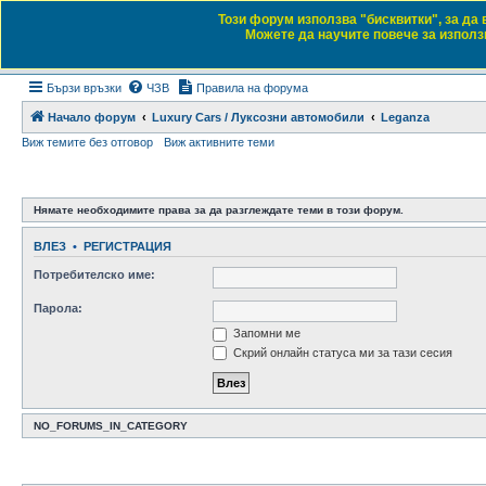
Този форум използва "бисквитки", за да
Daewoo & Chevrolet
Можете да научите повече за използв
Форум на любителите на автомобили
Бързи връзки
ЧЗВ
Правила на форума
Начало форум
Luxury Cars / Луксозни автомобили
Leganza
Виж темите без отговор
Виж активните теми
Нямате необходимите права за да разглеждате теми в този форум.
ВЛЕЗ
•
РЕГИСТРАЦИЯ
Потребителско име:
Парола:
Запомни ме
Скрий онлайн статуса ми за тази сесия
NO_FORUMS_IN_CATEGORY