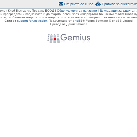
Свържете се с нас
Правила за бисквитки
ролет Клуб България, Продакс ЕООД |
Общи условия за ползване
|
Декларация за защита н
ли препредавани под каквато и да форма, освен чрез хипервръзка (линк) към съответната 
ите, глобалните модератори и модераторите не носят отговорност за мненията в постове
Стил от
support forum tricolor
,
Поддържано от
phpBB
® Forum Software © phpBB Limited
Превод от Денис Иванов