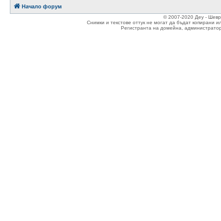
Начало форум
© 2007-2020 Деу - Шев
Снимки и текстове оттук не могат да бъдат копирани и
Регистранта на домейна, администратор