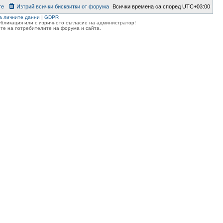
те
Изтрий всички бисквитки от форума
Всички времена са според
UTC+03:00
а личните данни
|
GDPR
публикация или с изричното съгласие на администратор!
те на потребителите на форума и сайта.