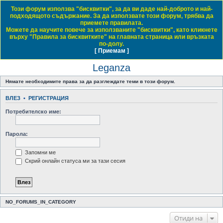
Този форум използва "бисквитки", за да ви даде най-доброто и най-
Daewoo & Chevrolet Club Bulgaria
подходящото съдържание. За да използвате този форум, трябва да
приемете правилата.
ЧЗВ
Правила на форума
Регистрация
Влез
Можете да научите повече за използваните "бисквитки", като кликнете
върху "Правила за бисквитките" на главната страница или връзката
Т
Начало форум
Luxury Cars / Луксозни автомобили
Leganza
по-долу.
[ Приемам ]
Виж темите без отговор
Виж активните теми
Виж непрочетените мнения
ъ
Leganza
р
с
Нямате необходимите права за да разглеждате теми в този форум.
е
ВЛЕЗ
•
РЕГИСТРАЦИЯ
н
Потребителско име:
е
Парола:
Запомни ме
Скрий онлайн статуса ми за тази сесия
NO_FORUMS_IN_CATEGORY
Отиди на