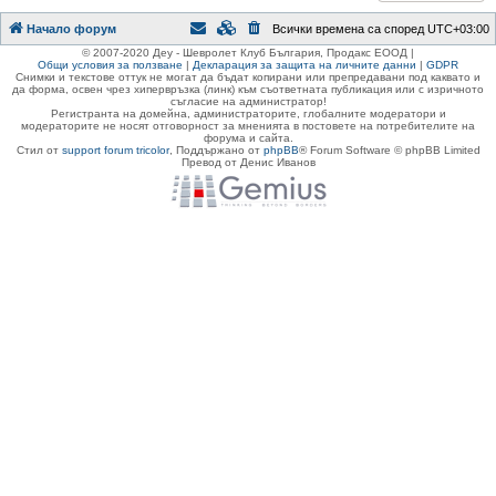
Начало форум
Всички времена са според
UTC+03:00
© 2007-2020 Деу - Шевролет Клуб България, Продакс ЕООД |
Общи условия за ползване
|
Декларация за защита на личните данни
|
GDPR
Снимки и текстове оттук не могат да бъдат копирани или препредавани под каквато и
да форма, освен чрез хипервръзка (линк) към съответната публикация или с изричното
съгласие на администратор!
Регистранта на домейна, администраторите, глобалните модератори и
модераторите не носят отговорност за мненията в постовете на потребителите на
форума и сайта.
Стил от
support forum tricolor
,
Поддържано от
phpBB
® Forum Software © phpBB Limited
Превод от Денис Иванов