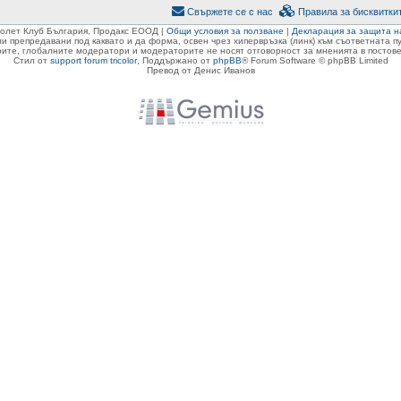
Свържете се с нас
Правила за бисквитки
ролет Клуб България, Продакс ЕООД |
Общи условия за ползване
|
Декларация за защита н
ли препредавани под каквато и да форма, освен чрез хипервръзка (линк) към съответната 
ите, глобалните модератори и модераторите не носят отговорност за мненията в постове
Стил от
support forum tricolor
,
Поддържано от
phpBB
® Forum Software © phpBB Limited
Превод от Денис Иванов