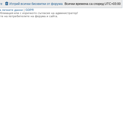
те
Изтрий всички бисквитки от форума
Всички времена са според
UTC+03:00
а личните данни
|
GDPR
публикация или с изричното съгласие на администратор!
те на потребителите на форума и сайта.