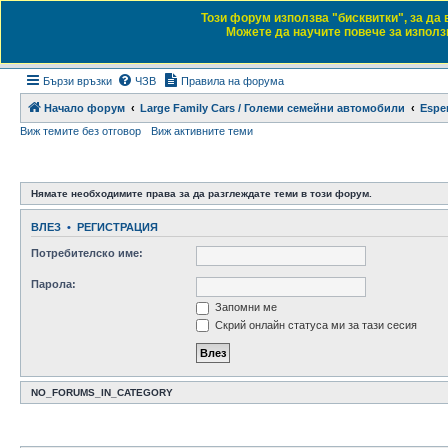
Този форум използва "бисквитки", за да
Daewoo & Chevrolet
Можете да научите повече за използв
Форум на любителите на автомобили
Бързи връзки
ЧЗВ
Правила на форума
Начало форум
Large Family Cars / Големи семейни автомобили
Espe
Виж темите без отговор
Виж активните теми
Нямате необходимите права за да разглеждате теми в този форум.
ВЛЕЗ
•
РЕГИСТРАЦИЯ
Потребителско име:
Парола:
Запомни ме
Скрий онлайн статуса ми за тази сесия
NO_FORUMS_IN_CATEGORY