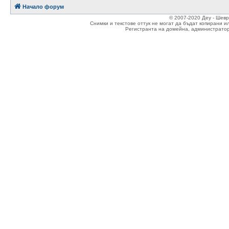
Начало форум
© 2007-2020 Деу - Шев
Снимки и текстове оттук не могат да бъдат копирани и
Регистранта на домейна, администратор