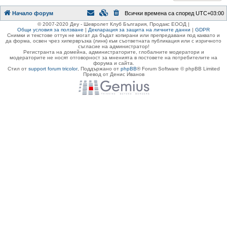
Начало форум
Всички времена са според
UTC+03:00
© 2007-2020 Деу - Шевролет Клуб България, Продакс ЕООД |
Общи условия за ползване
|
Декларация за защита на личните данни
|
GDPR
Снимки и текстове оттук не могат да бъдат копирани или препредавани под каквато и
да форма, освен чрез хипервръзка (линк) към съответната публикация или с изричното
съгласие на администратор!
Регистранта на домейна, администраторите, глобалните модератори и
модераторите не носят отговорност за мненията в постовете на потребителите на
форума и сайта.
Стил от
support forum tricolor
,
Поддържано от
phpBB
® Forum Software © phpBB Limited
Превод от Денис Иванов