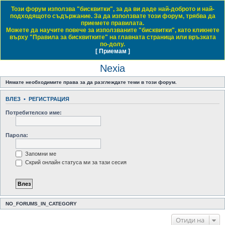
Този форум използва "бисквитки", за да ви даде най-доброто и най-
Daewoo & Chevrolet Club Bulgaria
подходящото съдържание. За да използвате този форум, трябва да
приемете правилата.
ЧЗВ
Правила на форума
Регистрация
Влез
Можете да научите повече за използваните "бисквитки", като кликнете
върху "Правила за бисквитките" на главната страница или връзката
Т
Начало форум
Small Family Cars / Малки семейни автомобили
Nexia
по-долу.
[ Приемам ]
Виж темите без отговор
Виж активните теми
Виж непрочетените мнения
ъ
Nexia
р
с
Нямате необходимите права за да разглеждате теми в този форум.
е
ВЛЕЗ
•
РЕГИСТРАЦИЯ
н
Потребителско име:
е
Парола:
Запомни ме
Скрий онлайн статуса ми за тази сесия
NO_FORUMS_IN_CATEGORY
Отиди на