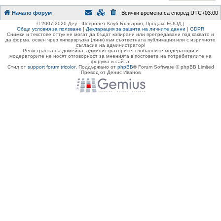
Начало форум
Всички времена са според
UTC+03:00
© 2007-2020 Деу - Шевролет Клуб България, Продакс ЕООД |
Общи условия за ползване
|
Декларация за защита на личните данни
|
GDPR
Снимки и текстове оттук не могат да бъдат копирани или препредавани под каквато и
да форма, освен чрез хипервръзка (линк) към съответната публикация или с изричното
съгласие на администратор!
Регистранта на домейна, администраторите, глобалните модератори и
модераторите не носят отговорност за мненията в постовете на потребителите на
форума и сайта.
Стил от
support forum tricolor
,
Поддържано от
phpBB
® Forum Software © phpBB Limited
Превод от Денис Иванов