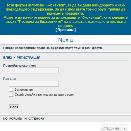
Този форум използва "бисквитки", за да ви даде най-доброто и най-
Daewoo & Chevrolet Club Bulgaria
подходящото съдържание. За да използвате този форум, трябва да
приемете правилата.
ЧЗВ
Правила на форума
Регистрация
Влез
Можете да научите повече за използваните "бисквитки", като кликнете
върху "Правила за бисквитките" на главната страница или връзката
Т
Начало форум
Small Family Cars / Малки семейни автомобили
Nexia
по-долу.
[ Приемам ]
Виж темите без отговор
Виж активните теми
Виж непрочетените мнения
ъ
Nexia
р
с
Нямате необходимите права за да разглеждате теми в този форум.
е
ВЛЕЗ
•
РЕГИСТРАЦИЯ
н
Потребителско име:
е
Парола:
Запомни ме
Скрий онлайн статуса ми за тази сесия
NO_FORUMS_IN_CATEGORY
Отиди на