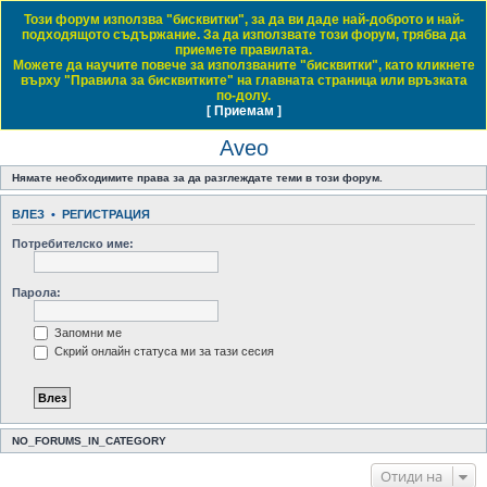
Този форум използва "бисквитки", за да ви даде най-доброто и най-
Daewoo & Chevrolet Club Bulgaria
подходящото съдържание. За да използвате този форум, трябва да
приемете правилата.
ЧЗВ
Правила на форума
Регистрация
Влез
Можете да научите повече за използваните "бисквитки", като кликнете
върху "Правила за бисквитките" на главната страница или връзката
Т
Начало форум
Small Family Cars / Малки семейни автомобили
Aveo
по-долу.
[ Приемам ]
Виж темите без отговор
Виж активните теми
Виж непрочетените мнения
ъ
Aveo
р
с
Нямате необходимите права за да разглеждате теми в този форум.
е
ВЛЕЗ
•
РЕГИСТРАЦИЯ
н
Потребителско име:
е
Парола:
Запомни ме
Скрий онлайн статуса ми за тази сесия
NO_FORUMS_IN_CATEGORY
Отиди на