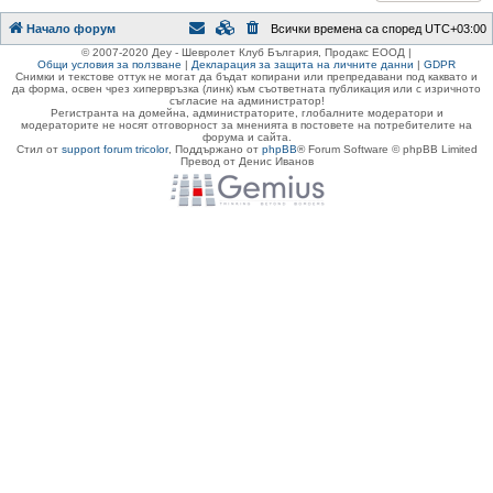
Начало форум
Всички времена са според
UTC+03:00
© 2007-2020 Деу - Шевролет Клуб България, Продакс ЕООД |
Общи условия за ползване
|
Декларация за защита на личните данни
|
GDPR
Снимки и текстове оттук не могат да бъдат копирани или препредавани под каквато и
да форма, освен чрез хипервръзка (линк) към съответната публикация или с изричното
съгласие на администратор!
Регистранта на домейна, администраторите, глобалните модератори и
модераторите не носят отговорност за мненията в постовете на потребителите на
форума и сайта.
Стил от
support forum tricolor
,
Поддържано от
phpBB
® Forum Software © phpBB Limited
Превод от Денис Иванов