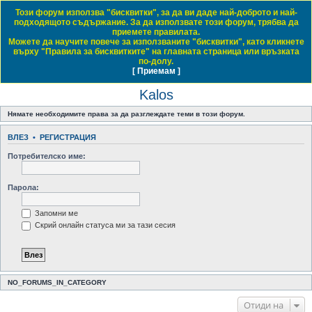
Този форум използва "бисквитки", за да ви даде най-доброто и най-
Daewoo & Chevrolet Club Bulgaria
подходящото съдържание. За да използвате този форум, трябва да
приемете правилата.
ЧЗВ
Правила на форума
Регистрация
Влез
Можете да научите повече за използваните "бисквитки", като кликнете
върху "Правила за бисквитките" на главната страница или връзката
Т
Начало форум
Small Family Cars / Малки семейни автомобили
Kalos
по-долу.
[ Приемам ]
Виж темите без отговор
Виж активните теми
Виж непрочетените мнения
ъ
Kalos
р
с
Нямате необходимите права за да разглеждате теми в този форум.
е
ВЛЕЗ
•
РЕГИСТРАЦИЯ
н
Потребителско име:
е
Парола:
Запомни ме
Скрий онлайн статуса ми за тази сесия
NO_FORUMS_IN_CATEGORY
Отиди на