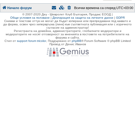
Начало форум
Всички времена са според
UTC+03:00
© 2007-2020 Деу - Шевролет Клуб България, Продакс ЕООД |
Общи условия за ползване
|
Декларация за защита на личните данни
|
GDPR
Снимки и текстове оттук не могат да бъдат копирани или препредавани под каквато и
да форма, освен чрез хипервръзка (линк) към съответната публикация или с изричното
съгласие на администратор!
Регистранта на домейна, администраторите, глобалните модератори и
модераторите не носят отговорност за мненията в постовете на потребителите на
форума и сайта.
Стил от
support forum tricolor
,
Поддържано от
phpBB
® Forum Software © phpBB Limited
Превод от Денис Иванов