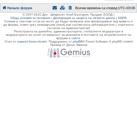
Начало форум
Всички времена са според
UTC+03:00
© 2007-2020 Деу - Шевролет Клуб България, Продакс ЕООД |
Общи условия за ползване
|
Декларация за защита на личните данни
|
GDPR
Снимки и текстове оттук не могат да бъдат копирани или препредавани под каквато и
да форма, освен чрез хипервръзка (линк) към съответната публикация или с изричното
съгласие на администратор!
Регистранта на домейна, администраторите, глобалните модератори и
модераторите не носят отговорност за мненията в постовете на потребителите на
форума и сайта.
Стил от
support forum tricolor
,
Поддържано от
phpBB
® Forum Software © phpBB Limited
Превод от Денис Иванов