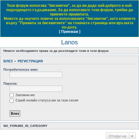
Този форум използва "бисквитки", за да ви даде най-доброто и най-
Daewoo & Chevrolet Club Bulgaria
подходящото съдържание. За да използвате този форум, трябва да
приемете правилата.
ЧЗВ
Правила на форума
Регистрация
Влез
Можете да научите повече за използваните "бисквитки", като кликнете
върху "Правила за бисквитките" на главната страница или връзката
Т
Начало форум
Small Family Cars / Малки семейни автомобили
Lanos
по-долу.
[ Приемам ]
Виж темите без отговор
Виж активните теми
Виж непрочетените мнения
ъ
Lanos
р
с
Нямате необходимите права за да разглеждате теми в този форум.
е
ВЛЕЗ
•
РЕГИСТРАЦИЯ
н
Потребителско име:
е
Парола:
Запомни ме
Скрий онлайн статуса ми за тази сесия
NO_FORUMS_IN_CATEGORY
Отиди на