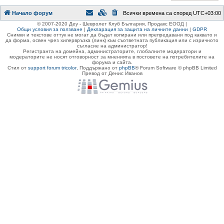
Начало форум
Всички времена са според
UTC+03:00
© 2007-2020 Деу - Шевролет Клуб България, Продакс ЕООД |
Общи условия за ползване
|
Декларация за защита на личните данни
|
GDPR
Снимки и текстове оттук не могат да бъдат копирани или препредавани под каквато и
да форма, освен чрез хипервръзка (линк) към съответната публикация или с изричното
съгласие на администратор!
Регистранта на домейна, администраторите, глобалните модератори и
модераторите не носят отговорност за мненията в постовете на потребителите на
форума и сайта.
Стил от
support forum tricolor
,
Поддържано от
phpBB
® Forum Software © phpBB Limited
Превод от Денис Иванов