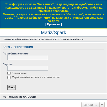
Този форум използва "бисквитки", за да ви даде най-доброто и най-
Daewoo & Chevrolet Club Bulgaria
подходящото съдържание. За да използвате този форум, трябва да
приемете правилата.
ЧЗВ
Правила на форума
Регистрация
Влез
Можете да научите повече за използваните "бисквитки", като кликнете
върху "Правила за бисквитките" на главната страница или връзката
Т
Начало форум
City Cars / Градски автомобили
Matiz/Spark
по-долу.
[ Приемам ]
Виж темите без отговор
Виж активните теми
Виж непрочетените мнения
ъ
Matiz/Spark
р
с
Нямате необходимите права за да разглеждате теми в този форум.
е
ВЛЕЗ
•
РЕГИСТРАЦИЯ
н
Потребителско име:
е
Парола:
Запомни ме
Скрий онлайн статуса ми за тази сесия
NO_FORUMS_IN_CATEGORY
Отиди на