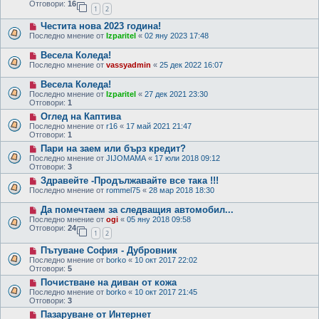
Отговори:
16
1
2
Честита нова 2023 година!
Последно мнение от
Izparitel
«
02 яну 2023 17:48
Весела Коледа!
Последно мнение от
vassyadmin
«
25 дек 2022 16:07
Весела Коледа!
Последно мнение от
Izparitel
«
27 дек 2021 23:30
Отговори:
1
Оглед на Каптива
Последно мнение от
r16
«
17 май 2021 21:47
Отговори:
1
Пари на заем или бърз кредит?
Последно мнение от
JIJOMAMA
«
17 юли 2018 09:12
Отговори:
3
Здравейте -Продължавайте все така !!!
Последно мнение от
rommel75
«
28 мар 2018 18:30
Да помечтаем за следващия автомобил...
Последно мнение от
ogi
«
05 яну 2018 09:58
Отговори:
24
1
2
Пътуване София - Дубровник
Последно мнение от
borko
«
10 окт 2017 22:02
Отговори:
5
Почистване на диван от кожа
Последно мнение от
borko
«
10 окт 2017 21:45
Отговори:
3
Пазаруване от Интернет