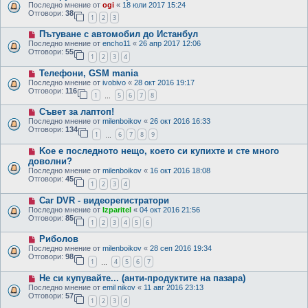
Последно мнение от
ogi
«
18 юли 2017 15:24
Отговори:
38
1
2
3
Пътуване с автомобил до Истанбул
Последно мнение от
encho11
«
26 апр 2017 12:06
Отговори:
55
1
2
3
4
Телефони, GSM mania
Последно мнение от
ivobivo
«
28 окт 2016 19:17
Отговори:
116
1
5
6
7
8
…
Съвет за лаптоп!
Последно мнение от
milenboikov
«
26 окт 2016 16:33
Отговори:
134
1
6
7
8
9
…
Kое е последното нещо, което си купихте и сте много
доволни?
Последно мнение от
milenboikov
«
16 окт 2016 18:08
Отговори:
45
1
2
3
4
Car DVR - видеорегистратори
Последно мнение от
Izparitel
«
04 окт 2016 21:56
Отговори:
85
1
2
3
4
5
6
Риболов
Последно мнение от
milenboikov
«
28 сеп 2016 19:34
Отговори:
98
1
4
5
6
7
…
Не си купувайте... (анти-продуктите на пазара)
Последно мнение от
emil nikov
«
11 авг 2016 23:13
Отговори:
57
1
2
3
4