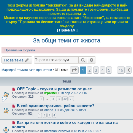
Този форум използва "бисквитки", за да ви даде най-доброто и най-
Daewoo & Chevrolet Club Bulgaria
подходящото съдържание. За да използвате този форум, трябва да
приемете правилата.
ЧЗВ
Правила на форума
Регистрация
Влез
Можете да научите повече за използваните "бисквитки", като кликнете
върху "Правила за бисквитките" на главната страница или връзката
Т
Начало форум
Обща тематика
За общи теми от живота
по-долу.
[ Приемам ]
Виж темите без отговор
Виж активните теми
Виж непрочетените мнения
ъ
За общи теми от живота
р
с
Правила на форума
е
Търсене
Разширено търсене
Нова тема
н
е
Страница
1
от
16
1
2
3
4
5
16
Маркирай темите като прочетени
• 311 теми
…
Теми
OFF Тopic - случки и размисли от днес
Последно мнение от
Izparitel
«
18 апр 2022 20:16
Отговори:
313
1
18
19
20
21
…
В кой административен район живеете?
Последно мнение от
encho11
«
06 дек 2015 18:21
Отговори:
52
1
2
3
4
Как да изгоня котките който се катерят по капака на
колата
Последно мнение от
martina85hristova
«
18 юни 2025 13:57