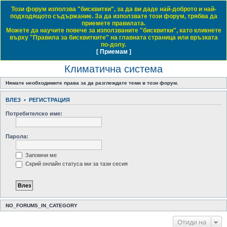
Този форум използва "бисквитки", за да ви даде най-доброто и най-
Daewoo & Chevrolet Club Bulgaria
подходящото съдържание. За да използвате този форум, трябва да
приемете правилата.
ЧЗВ
Правила на форума
Регистрация
Влез
Можете да научите повече за използваните "бисквитки", като кликнете
върху "Правила за бисквитките" на главната страница или връзката
Т
Начало форум
Обща тематика
Общи технически дискусии
Климатична система
по-долу.
[ Приемам ]
Виж темите без отговор
Виж активните теми
Виж непрочетените мнения
ъ
Климатична система
р
с
Нямате необходимите права за да разглеждате теми в този форум.
е
ВЛЕЗ
•
РЕГИСТРАЦИЯ
н
Потребителско име:
е
Парола:
Запомни ме
Скрий онлайн статуса ми за тази сесия
NO_FORUMS_IN_CATEGORY
Отиди на