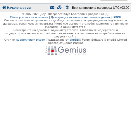
Начало форум
Всички времена са според
UTC+03:00
© 2007-2020 Деу - Шевролет Клуб България, Продакс ЕООД |
Общи условия за ползване
|
Декларация за защита на личните данни
|
GDPR
Снимки и текстове оттук не могат да бъдат копирани или препредавани под каквато и
да форма, освен чрез хипервръзка (линк) към съответната публикация или с изричното
съгласие на администратор!
Регистранта на домейна, администраторите, глобалните модератори и
модераторите не носят отговорност за мненията в постовете на потребителите на
форума и сайта.
Стил от
support forum tricolor
,
Поддържано от
phpBB
® Forum Software © phpBB Limited
Превод от Денис Иванов