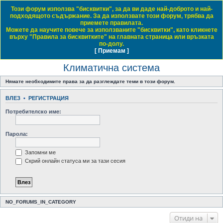
Този форум използва "бисквитки", за да ви даде най-доброто и най-
Daewoo & Chevrolet Club Bulgaria
подходящото съдържание. За да използвате този форум, трябва да
приемете правилата.
ЧЗВ
Правила на форума
Регистрация
Влез
Можете да научите повече за използваните "бисквитки", като кликнете
върху "Правила за бисквитките" на главната страница или връзката
Т
Начало форум
Обща тематика
Общи технически дискусии
Климатична система
по-долу.
[ Приемам ]
Виж темите без отговор
Виж активните теми
Виж непрочетените мнения
ъ
Климатична система
р
с
Нямате необходимите права за да разглеждате теми в този форум.
е
ВЛЕЗ
•
РЕГИСТРАЦИЯ
н
Потребителско име:
е
Парола:
Запомни ме
Скрий онлайн статуса ми за тази сесия
NO_FORUMS_IN_CATEGORY
Отиди на