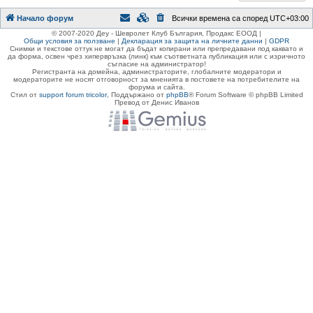
Начало форум
Всички времена са според
UTC+03:00
© 2007-2020 Деу - Шевролет Клуб България, Продакс ЕООД |
Общи условия за ползване
|
Декларация за защита на личните данни
|
GDPR
Снимки и текстове оттук не могат да бъдат копирани или препредавани под каквато и
да форма, освен чрез хипервръзка (линк) към съответната публикация или с изричното
съгласие на администратор!
Регистранта на домейна, администраторите, глобалните модератори и
модераторите не носят отговорност за мненията в постовете на потребителите на
форума и сайта.
Стил от
support forum tricolor
,
Поддържано от
phpBB
® Forum Software © phpBB Limited
Превод от Денис Иванов