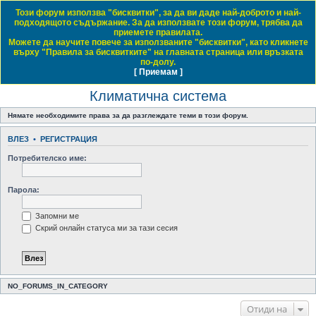
Този форум използва "бисквитки", за да ви даде най-доброто и най-
Daewoo & Chevrolet Club Bulgaria
подходящото съдържание. За да използвате този форум, трябва да
приемете правилата.
ЧЗВ
Правила на форума
Регистрация
Влез
Можете да научите повече за използваните "бисквитки", като кликнете
върху "Правила за бисквитките" на главната страница или връзката
Т
Начало форум
Обща тематика
Общи технически дискусии
Климатична система
по-долу.
[ Приемам ]
Виж темите без отговор
Виж активните теми
Виж непрочетените мнения
ъ
Климатична система
р
с
Нямате необходимите права за да разглеждате теми в този форум.
е
ВЛЕЗ
•
РЕГИСТРАЦИЯ
н
Потребителско име:
е
Парола:
Запомни ме
Скрий онлайн статуса ми за тази сесия
NO_FORUMS_IN_CATEGORY
Отиди на