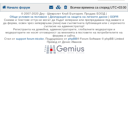
Начало форум
Всички времена са според
UTC+03:00
© 2007-2020 Деу - Шевролет Клуб България, Продакс ЕООД |
Общи условия за ползване
|
Декларация за защита на личните данни
|
GDPR
Снимки и текстове оттук не могат да бъдат копирани или препредавани под каквато и
да форма, освен чрез хипервръзка (линк) към съответната публикация или с изричното
съгласие на администратор!
Регистранта на домейна, администраторите, глобалните модератори и
модераторите не носят отговорност за мненията в постовете на потребителите на
форума и сайта.
Стил от
support forum tricolor
,
Поддържано от
phpBB
® Forum Software © phpBB Limited
Превод от Денис Иванов