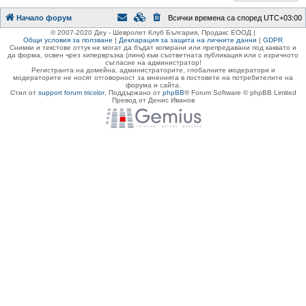
Начало форум
Всички времена са според
UTC+03:00
© 2007-2020 Деу - Шевролет Клуб България, Продакс ЕООД |
Общи условия за ползване
|
Декларация за защита на личните данни
|
GDPR
Снимки и текстове оттук не могат да бъдат копирани или препредавани под каквато и
да форма, освен чрез хипервръзка (линк) към съответната публикация или с изричното
съгласие на администратор!
Регистранта на домейна, администраторите, глобалните модератори и
модераторите не носят отговорност за мненията в постовете на потребителите на
форума и сайта.
Стил от
support forum tricolor
,
Поддържано от
phpBB
® Forum Software © phpBB Limited
Превод от Денис Иванов