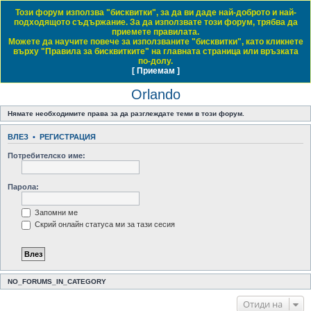
Този форум използва "бисквитки", за да ви даде най-доброто и най-
Daewoo & Chevrolet Club Bulgaria
подходящото съдържание. За да използвате този форум, трябва да
приемете правилата.
ЧЗВ
Правила на форума
Регистрация
Влез
Можете да научите повече за използваните "бисквитки", като кликнете
върху "Правила за бисквитките" на главната страница или връзката
Т
Начало форум
MPV / Ванове
Orlando
по-долу.
[ Приемам ]
Виж темите без отговор
Виж активните теми
Виж непрочетените мнения
ъ
Orlando
р
с
Нямате необходимите права за да разглеждате теми в този форум.
е
ВЛЕЗ
•
РЕГИСТРАЦИЯ
н
Потребителско име:
е
Парола:
Запомни ме
Скрий онлайн статуса ми за тази сесия
NO_FORUMS_IN_CATEGORY
Отиди на