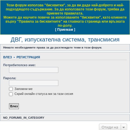
Този форум използва "бисквитки", за да ви даде най-доброто и най-
Daewoo & Chevrolet Club Bulgaria
подходящото съдържание. За да използвате този форум, трябва да
приемете правилата.
ЧЗВ
Правила на форума
Регистрация
Влез
Можете да научите повече за използваните "бисквитки", като кликнете
върху "Правила за бисквитките" на главната страница или връзката
Т
Начало форум
Обща тематика
Общи технически дискусии
ДВГ, изпускателна система, трансмисия
по-долу.
[ Приемам ]
Виж темите без отговор
Виж активните теми
Виж непрочетените мнения
ъ
ДВГ, изпускателна система, трансмисия
р
с
Нямате необходимите права за да разглеждате теми в този форум.
е
ВЛЕЗ
•
РЕГИСТРАЦИЯ
н
Потребителско име:
е
Парола:
Запомни ме
Скрий онлайн статуса ми за тази сесия
NO_FORUMS_IN_CATEGORY
Отиди на