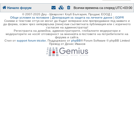
Начало форум
Всички времена са според
UTC+03:00
© 2007-2020 Деу - Шевролет Клуб България, Продакс ЕООД |
Общи условия за ползване
|
Декларация за защита на личните данни
|
GDPR
Снимки и текстове оттук не могат да бъдат копирани или препредавани под каквато и
да форма, освен чрез хипервръзка (линк) към съответната публикация или с изричното
съгласие на администратор!
Регистранта на домейна, администраторите, глобалните модератори и
модераторите не носят отговорност за мненията в постовете на потребителите на
форума и сайта.
Стил от
support forum tricolor
,
Поддържано от
phpBB
® Forum Software © phpBB Limited
Превод от Денис Иванов