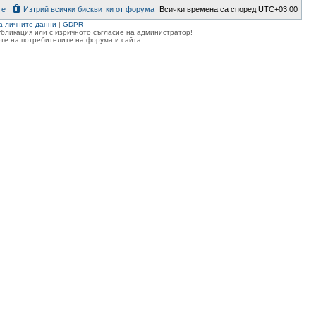
те
Изтрий всички бисквитки от форума
Всички времена са според
UTC+03:00
а личните данни
|
GDPR
публикация или с изричното съгласие на администратор!
те на потребителите на форума и сайта.