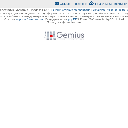
Свържете се с нас
Правила за бисквитки
ролет Клуб България, Продакс ЕООД |
Общи условия за ползване
|
Декларация за защита н
ли препредавани под каквато и да форма, освен чрез хипервръзка (линк) към съответната 
ите, глобалните модератори и модераторите не носят отговорност за мненията в постове
Стил от
support forum tricolor
,
Поддържано от
phpBB
® Forum Software © phpBB Limited
Превод от Денис Иванов