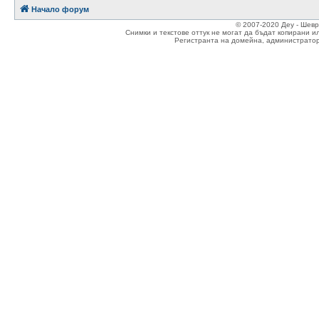
Начало форум
© 2007-2020 Деу - Шев
Снимки и текстове оттук не могат да бъдат копирани и
Регистранта на домейна, администратор