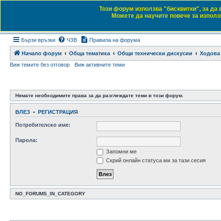
Този форум използва "бисквитки", за да
Daewoo & Chevrolet
Можете да научите повече за използв
Форум на любителите на автомобили
Бързи връзки
ЧЗВ
Правила на форума
Начало форум
Обща тематика
Общи технически дискусии
Ходова 
Виж темите без отговор
Виж активните теми
Нямате необходимите права за да разглеждате теми в този форум.
ВЛЕЗ
•
РЕГИСТРАЦИЯ
Потребителско име:
Парола:
Запомни ме
Скрий онлайн статуса ми за тази сесия
NO_FORUMS_IN_CATEGORY