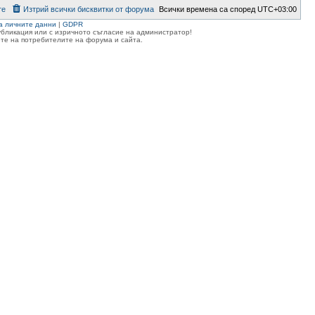
те
Изтрий всички бисквитки от форума
Всички времена са според
UTC+03:00
а личните данни
|
GDPR
публикация или с изричното съгласие на администратор!
те на потребителите на форума и сайта.