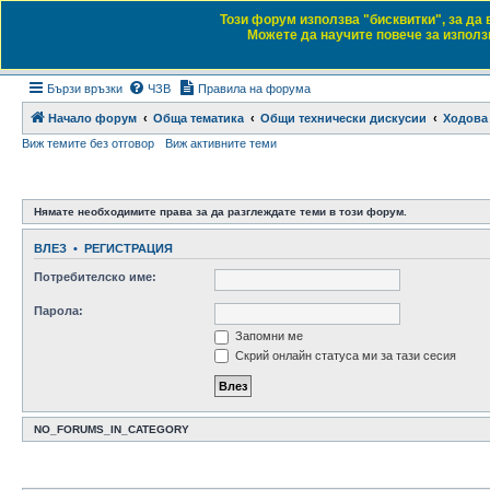
Този форум използва "бисквитки", за да
Daewoo & Chevrolet
Можете да научите повече за използв
Форум на любителите на автомобили
Бързи връзки
ЧЗВ
Правила на форума
Начало форум
Обща тематика
Общи технически дискусии
Ходова 
Виж темите без отговор
Виж активните теми
Нямате необходимите права за да разглеждате теми в този форум.
ВЛЕЗ
•
РЕГИСТРАЦИЯ
Потребителско име:
Парола:
Запомни ме
Скрий онлайн статуса ми за тази сесия
NO_FORUMS_IN_CATEGORY