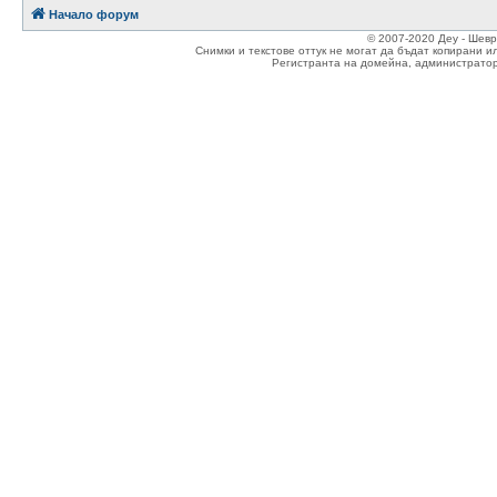
Начало форум
© 2007-2020 Деу - Шев
Снимки и текстове оттук не могат да бъдат копирани и
Регистранта на домейна, администратор