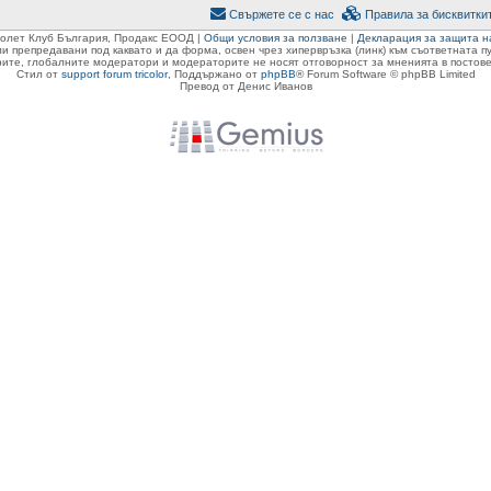
Свържете се с нас
Правила за бисквитки
ролет Клуб България, Продакс ЕООД |
Общи условия за ползване
|
Декларация за защита н
ли препредавани под каквато и да форма, освен чрез хипервръзка (линк) към съответната 
ите, глобалните модератори и модераторите не носят отговорност за мненията в постове
Стил от
support forum tricolor
,
Поддържано от
phpBB
® Forum Software © phpBB Limited
Превод от Денис Иванов