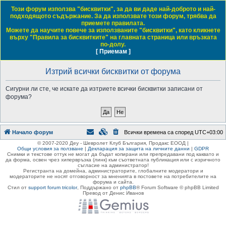
Този форум използва "бисквитки", за да ви даде най-доброто и най-
Daewoo & Chevrolet Club Bulgaria
подходящото съдържание. За да използвате този форум, трябва да
приемете правилата.
ЧЗВ
Правила на форума
Регистрация
Влез
Можете да научите повече за използваните "бисквитки", като кликнете
върху "Правила за бисквитките" на главната страница или връзката
Т
Начало форум
по-долу.
[ Приемам ]
Виж темите без отговор
Виж активните теми
Виж непрочетените мнения
ъ
р
Изтрий всички бисквитки от форума
с
Сигурни ли сте, че искате да изтриете всички бисквитки записани от
е
форума?
н
е
Начало форум
Всички времена са според
UTC+03:00
© 2007-2020 Деу - Шевролет Клуб България, Продакс ЕООД |
Общи условия за ползване
|
Декларация за защита на личните данни
|
GDPR
Снимки и текстове оттук не могат да бъдат копирани или препредавани под каквато и
да форма, освен чрез хипервръзка (линк) към съответната публикация или с изричното
съгласие на администратор!
Регистранта на домейна, администраторите, глобалните модератори и
модераторите не носят отговорност за мненията в постовете на потребителите на
форума и сайта.
Стил от
support forum tricolor
,
Поддържано от
phpBB
® Forum Software © phpBB Limited
Превод от Денис Иванов